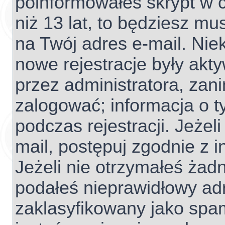
poinformowałeś skrypt w c
niż 13 lat, to będziesz mu
na Twój adres e-mail. Nie
nowe rejestracje były akt
przez administratora, zan
zalogować; informacja o t
podczas rejestracji. Jeżel
mail, postępuj zgodnie z 
Jeżeli nie otrzymałeś ża
podałeś nieprawidłowy adr
zaklasyfikowany jako spam