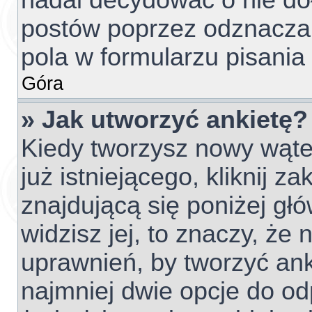
nadal decydować o nie do
postów poprzez odznacza
pola w formularzu pisania
Góra
» Jak utworzyć ankietę?
Kiedy tworzysz nowy wątek
już istniejącego, kliknij z
znajdującą się poniżej głó
widzisz jej, to znaczy, ż
uprawnień, by tworzyć ank
najmniej dwie opcje do od