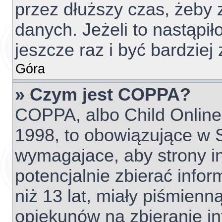
przez dłuższy czas, żeby 
danych. Jeżeli to nastąpił
jeszcze raz i być bardzi
Góra
» Czym jest COPPA?
COPPA, albo Child Online 
1998, to obowiązujące w
wymagajace, aby strony 
potencjalnie zbierać info
niż 13 lat, miały piśmien
opiekunów na zbieranie i