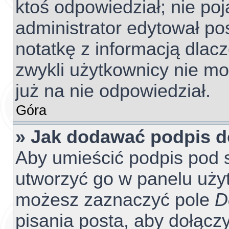
ktoś odpowiedział; nie poj
administrator edytował po
notatkę z informacją dlac
zwykli użytkownicy nie m
już na nie odpowiedział.
Góra
» Jak dodawać podpis 
Aby umieścić podpis pod 
utworzyć go w panelu użyt
możesz zaznaczyć pole
D
pisania posta, aby dołącz