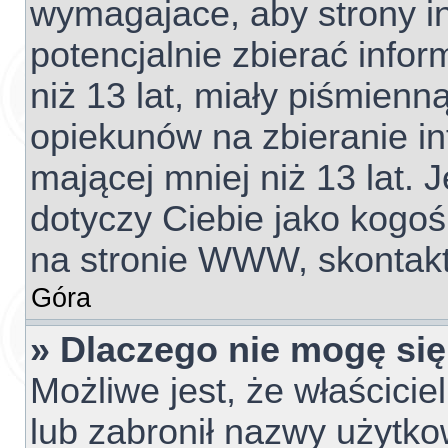
wymagajace, aby strony 
potencjalnie zbierać info
niż 13 lat, miały piśmien
opiekunów na zbieranie i
mającej mniej niż 13 lat. J
dotyczy Ciebie jako kogoś
na stronie WWW, skontakt
Góra
» Dlaczego nie mogę się
Możliwe jest, że właścicie
lub zabronił nazwy użytko