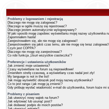
Problemy z logowaniem i rejestracją
Dlaczego nie mogę się zalogować?
Dlaczego w ogóle muszę się rejestrować?
Dlaczego jestem automatycznie wylogowywany?
W jaki sposób mogę zapobiec wyświetlaniu mojej nazwy użytkownika na
Zapomniałem hasła!
Zarejestrowałem się, ale nie mogę się zalogować!
Zarejestrowałem się jakiś czas temu, ale nie mogę się teraz zalogować!
Czym jest COPPA?
Dlaczego nie mogę się zarejestrować?
Co robi funkcja „Usuń wszystkie ciasteczka”?
Preferencje i ustawienia użytkowników
Jak zmienić moje ustawienia?
Czasy wyświetlane na forum są nieprawidłowe!
Zmieniłem strefę czasową, a wyświetlany czas nadal jest zły!
My language is not in the list!
Jak mogę wyświetlić obrazek pod moją nazwą użytkownika?
Co to jest ranga i jak mogę ją zmienić?
Gdy próbuję wysłać wiadomość e-mail do użytkownika, forum każe mi 
Problemy z pisaniem
Jak utworzyć nowy wątek na forum?
Jak edytować lub usunąć post?
Jak dodawać podpis do moich postów?
Jak utworzyć ankietę?