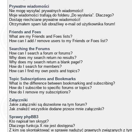
Prywatne wiadomości
Nie mogę wysyłać prywatnych wiadomości!
Moje wiadomości trafiają do folderu „Do wysłania”. Dlaczego?
Dostaję niechciane prywatne wiadomości!
Otrzymałem spam lub obraźliwy e-mail od użytkownika forum!
Friends and Foes
What are my Friends and Foes lists?
How can I add / remove users to my Friends or Foes list?
Searching the Forums
How can I search a forum or forums?
Why does my search return no results?
Why does my search return a blank page!?
How do I search for members?
How can I find my own posts and topics?
Topic Subscriptions and Bookmarks
What is the difference between bookmarking and subscribing?
How do I subscribe to specific forums or topics?
How do I remove my subscriptions?
Załączniki
Jakie załączniki są dozwolone na tym forum?
Jak znaleźć wszystkie dodane przeze mnie załączniki?
Sprawy phpBB3
Kto napisał ten skrypt?
Dlaczego funkcja X nie jest dostępna?
Z kim się skontaktować w sprawie nadużyć prawnych związanych z ty