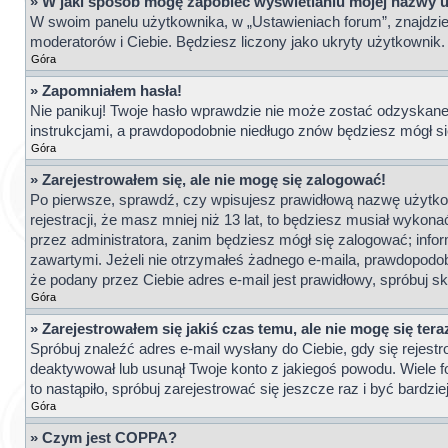
» W jaki sposób mogę zapobiec wyświetlaniu mojej nazwy 
W swoim panelu użytkownika, w „Ustawieniach forum”, znajdzi
moderatorów i Ciebie. Będziesz liczony jako ukryty użytkownik.
Góra
» Zapomniałem hasła!
Nie panikuj! Twoje hasło wprawdzie nie może zostać odzyskane,
instrukcjami, a prawdopodobnie niedługo znów będziesz mógł s
Góra
» Zarejestrowałem się, ale nie mogę się zalogować!
Po pierwsze, sprawdź, czy wpisujesz prawidłową nazwę użytkown
rejestracji, że masz mniej niż 13 lat, to będziesz musiał wykon
przez administratora, zanim będziesz mógł się zalogować; inform
zawartymi. Jeżeli nie otrzymałeś żadnego e-maila, prawdopodobn
że podany przez Ciebie adres e-mail jest prawidłowy, spróbuj s
Góra
» Zarejestrowałem się jakiś czas temu, ale nie mogę się ter
Spróbuj znaleźć adres e-mail wysłany do Ciebie, gdy się rejestr
deaktywował lub usunął Twoje konto z jakiegoś powodu. Wiele f
to nastąpiło, spróbuj zarejestrować się jeszcze raz i być bard
Góra
» Czym jest COPPA?