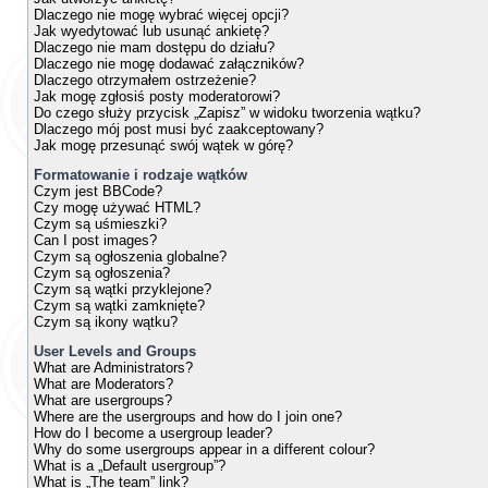
Dlaczego nie mogę wybrać więcej opcji?
Jak wyedytować lub usunąć ankietę?
Dlaczego nie mam dostępu do działu?
Dlaczego nie mogę dodawać załączników?
Dlaczego otrzymałem ostrzeżenie?
Jak mogę zgłosiś posty moderatorowi?
Do czego służy przycisk „Zapisz” w widoku tworzenia wątku?
Dlaczego mój post musi być zaakceptowany?
Jak mogę przesunąć swój wątek w górę?
Formatowanie i rodzaje wątków
Czym jest BBCode?
Czy mogę używać HTML?
Czym są uśmieszki?
Can I post images?
Czym są ogłoszenia globalne?
Czym są ogłoszenia?
Czym są wątki przyklejone?
Czym są wątki zamknięte?
Czym są ikony wątku?
User Levels and Groups
What are Administrators?
What are Moderators?
What are usergroups?
Where are the usergroups and how do I join one?
How do I become a usergroup leader?
Why do some usergroups appear in a different colour?
What is a „Default usergroup”?
What is „The team” link?