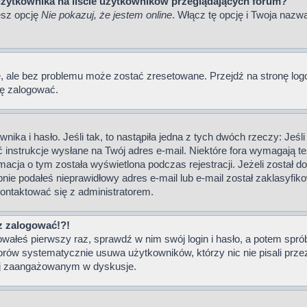
użytkownika na liście użytkowników przeglądających forum?
esz opcję
Nie pokazuj, że jestem online
. Włącz tę opcję i Twoja nazw
 ale bez problemu może zostać zresetowane. Przejdź na stronę logowa
ię zalogować.
ika i hasło. Jeśli tak, to nastąpiła jedna z tych dwóch rzeczy: Jeś
ać instrukcje wysłane na Twój adres e-mail. Niektóre fora wymagają 
acja o tym została wyświetlona podczas rejestracji. Jeżeli został do
ie podałeś nieprawidłowy adres e-mail lub e-mail został zaklasyfiko
kontaktować się z administratorem.
az zalogować!?!
owałeś pierwszy raz, sprawdź w nim swój login i hasło, a potem spró
orów systematycznie usuwa użytkowników, którzy nic nie pisali prze
ziej zaangażowanym w dyskusje.