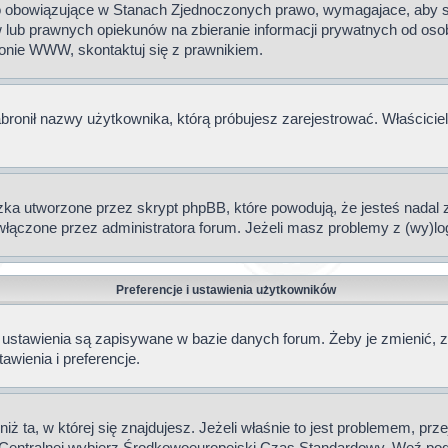
 to obowiązujące w Stanach Zjednoczonych prawo, wymagajace, aby st
 lub prawnych opiekunów na zbieranie informacji prywatnych od osoby 
ronie WWW, skontaktuj się z prawnikiem.
abronił nazwy użytkownika, którą próbujesz zarejestrować. Właściciel
a utworzone przez skrypt phpBB, które powodują, że jesteś nadal z
ne włączone przez administratora forum. Jeżeli masz problemy z (wy
Preferencje i ustawienia użytkowników
ustawienia są zapisywane w bazie danych forum. Żeby je zmienić, za
awienia i preferencje.
iż ta, w której się znajdujesz. Jeżeli właśnie to jest problemem, pr