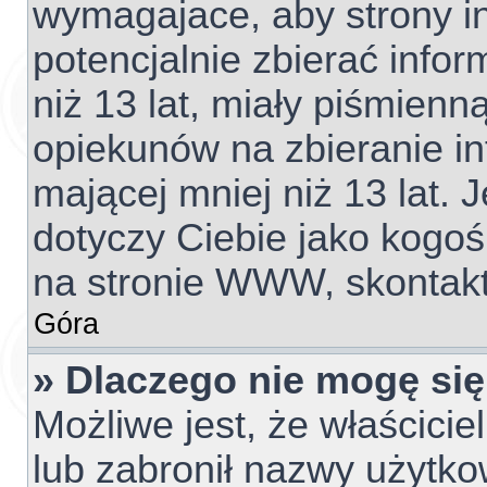
wymagajace, aby strony 
potencjalnie zbierać info
niż 13 lat, miały piśmien
opiekunów na zbieranie i
mającej mniej niż 13 lat. J
dotyczy Ciebie jako kogoś
na stronie WWW, skontakt
Góra
» Dlaczego nie mogę się
Możliwe jest, że właścicie
lub zabronił nazwy użytko