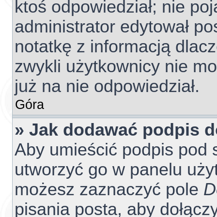
ktoś odpowiedział; nie poj
administrator edytował po
notatkę z informacją dlac
zwykli użytkownicy nie m
już na nie odpowiedział.
Góra
» Jak dodawać podpis 
Aby umieścić podpis pod 
utworzyć go w panelu użyt
możesz zaznaczyć pole
D
pisania posta, aby dołącz