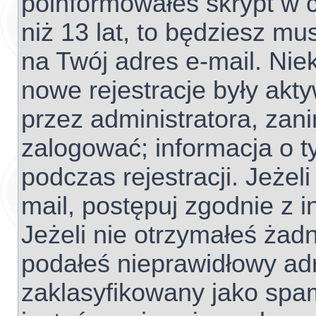
poinformowałeś skrypt w c
niż 13 lat, to będziesz mu
na Twój adres e-mail. Nie
nowe rejestracje były akt
przez administratora, zan
zalogować; informacja o t
podczas rejestracji. Jeżel
mail, postępuj zgodnie z 
Jeżeli nie otrzymałeś ża
podałeś nieprawidłowy adr
zaklasyfikowany jako spam