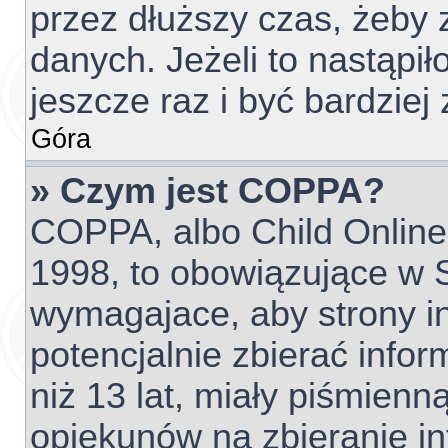
przez dłuższy czas, żeby 
danych. Jeżeli to nastąpił
jeszcze raz i być bardzi
Góra
» Czym jest COPPA?
COPPA, albo Child Online 
1998, to obowiązujące w
wymagajace, aby strony 
potencjalnie zbierać info
niż 13 lat, miały piśmien
opiekunów na zbieranie i