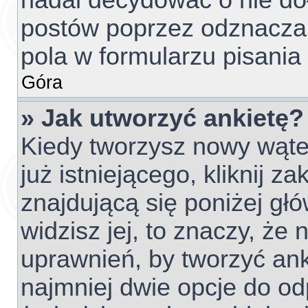
nadal decydować o nie do
postów poprzez odznacza
pola w formularzu pisania
Góra
» Jak utworzyć ankietę?
Kiedy tworzysz nowy wątek
już istniejącego, kliknij z
znajdującą się poniżej głó
widzisz jej, to znaczy, ż
uprawnień, by tworzyć ank
najmniej dwie opcje do od