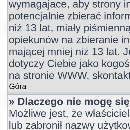
wymagajace, aby strony 
potencjalnie zbierać info
niż 13 lat, miały piśmien
opiekunów na zbieranie i
mającej mniej niż 13 lat. J
dotyczy Ciebie jako kogoś
na stronie WWW, skontakt
Góra
» Dlaczego nie mogę się
Możliwe jest, że właścicie
lub zabronił nazwy użytko