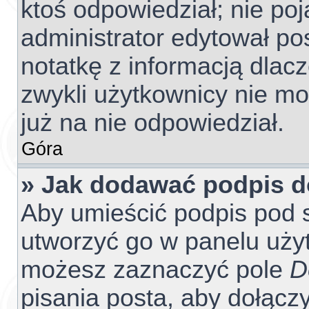
ktoś odpowiedział; nie poj
administrator edytował po
notatkę z informacją dlac
zwykli użytkownicy nie m
już na nie odpowiedział.
Góra
» Jak dodawać podpis 
Aby umieścić podpis pod 
utworzyć go w panelu użyt
możesz zaznaczyć pole
D
pisania posta, aby dołącz