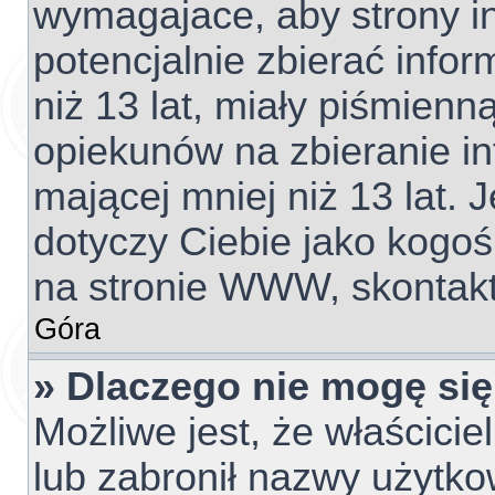
wymagajace, aby strony 
potencjalnie zbierać info
niż 13 lat, miały piśmien
opiekunów na zbieranie i
mającej mniej niż 13 lat. J
dotyczy Ciebie jako kogoś
na stronie WWW, skontakt
Góra
» Dlaczego nie mogę się
Możliwe jest, że właścicie
lub zabronił nazwy użytko