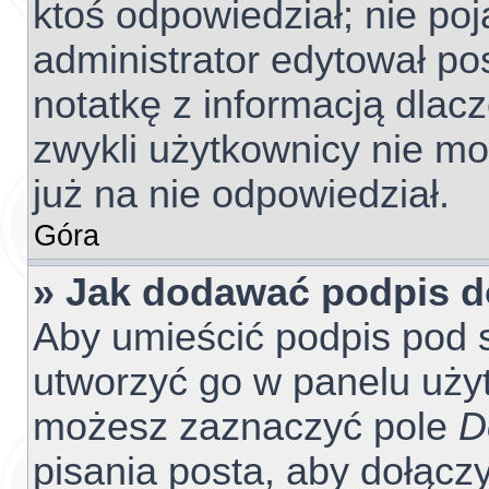
ktoś odpowiedział; nie poj
administrator edytował po
notatkę z informacją dlac
zwykli użytkownicy nie m
już na nie odpowiedział.
Góra
» Jak dodawać podpis 
Aby umieścić podpis pod 
utworzyć go w panelu użyt
możesz zaznaczyć pole
D
pisania posta, aby dołącz