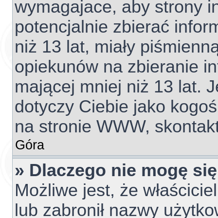
wymagajace, aby strony 
potencjalnie zbierać info
niż 13 lat, miały piśmien
opiekunów na zbieranie i
mającej mniej niż 13 lat. J
dotyczy Ciebie jako kogoś
na stronie WWW, skontakt
Góra
» Dlaczego nie mogę się
Możliwe jest, że właścicie
lub zabronił nazwy użytko