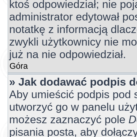
ktoś odpowiedział; nie poj
administrator edytował po
notatkę z informacją dlac
zwykli użytkownicy nie m
już na nie odpowiedział.
Góra
» Jak dodawać podpis 
Aby umieścić podpis pod 
utworzyć go w panelu użyt
możesz zaznaczyć pole
D
pisania posta, aby dołącz