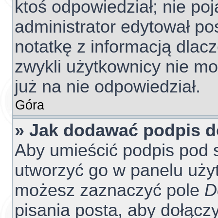
ktoś odpowiedział; nie poj
administrator edytował po
notatkę z informacją dlac
zwykli użytkownicy nie m
już na nie odpowiedział.
Góra
» Jak dodawać podpis 
Aby umieścić podpis pod 
utworzyć go w panelu użyt
możesz zaznaczyć pole
D
pisania posta, aby dołącz