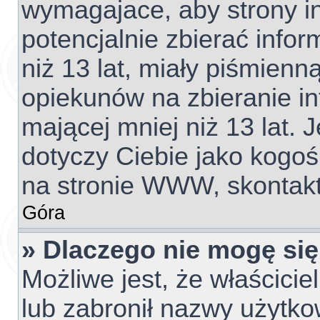
wymagajace, aby strony 
potencjalnie zbierać info
niż 13 lat, miały piśmien
opiekunów na zbieranie i
mającej mniej niż 13 lat. J
dotyczy Ciebie jako kogoś
na stronie WWW, skontakt
Góra
» Dlaczego nie mogę się
Możliwe jest, że właścicie
lub zabronił nazwy użytko