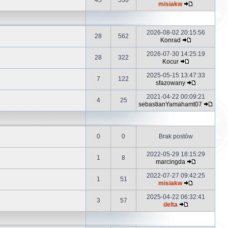
45
536
misiakw
2026-08-02 20:15:56
28
562
Konrad
2026-07-30 14:25:19
28
322
Kocur
2025-05-15 13:47:33
7
122
sfazowany
2021-04-22 00:09:21
4
25
sebastianYamahamt07
0
0
Brak postów
2022-05-29 18:15:29
1
8
marcingda
2022-07-27 09:42:25
1
51
misiakw
2025-04-22 06:32:41
3
57
delta