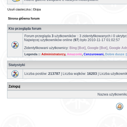
Usuń ciasteczka
|
Ekipa
Strona główna forum
Kto przegląda forum
Forum przegląda
3
użytkowników :: 3 zidentyfikowanych i 0 ukryty
Najwięcej użytkowników online (
97
) było 2010-11-17 01:02:57
Zidentyfikowani użytkownicy:
Bing [Bot]
,
Google [Bot]
,
Google Ads
Legenda ::
Administratorzy
,
Amazonki
,
Cenzurowani
,
Dobre dusze :
Statystyki
Liczba postów:
213787
| Liczba wątków:
16203
| Liczba użytkown
Zaloguj
Nazwa użytkownik