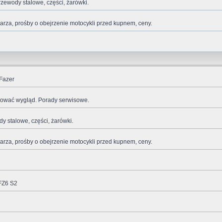
rzewody stalowe, części, żarówki.
za, prośby o obejrzenie motocykli przed kupnem, ceny.
Fazer
ikować wygląd. Porady serwisowe.
dy stalowe, części, żarówki.
za, prośby o obejrzenie motocykli przed kupnem, ceny.
FZ6 S2