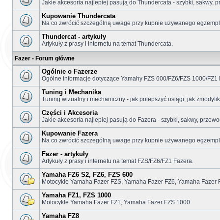
Jakie akcesoria najlepiej pasują do Thundercata - szybki, sakwy, p
Kupowanie Thundercata
Na co zwrócić szczególną uwage przy kupnie używanego egzemplar
Thundercat - artykuły
Artykuły z prasy i internetu na temat Thundercata.
Fazer - Forum główne
Ogólnie o Fazerze
Ogólne informacje dotyczące Yamahy FZS 600/FZ6/FZS 1000/FZ1 
Tuning i Mechanika
Tuning wizualny i mechaniczny - jak polepszyć osiągi, jak zmodyf
Części i Akcesoria
Jakie akcesoria najlepiej pasują do Fazera - szybki, sakwy, przewo
Kupowanie Fazera
Na co zwrócić szczególną uwage przy kupnie używanego egzemplar
Fazer - artykuły
Artykuły z prasy i internetu na temat FZS/FZ6/FZ1 Fazera.
Yamaha FZ6 S2, FZ6, FZS 600
Motocykle Yamaha Fazer FZS, Yamaha Fazer FZ6, Yamaha Fazer 
Yamaha FZ1, FZS 1000
Motocykle Yamaha Fazer FZ1, Yamaha Fazer FZS 1000
Yamaha FZ8