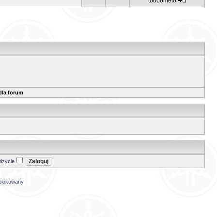
toooomelo
dla forum
izycie
ablokowany