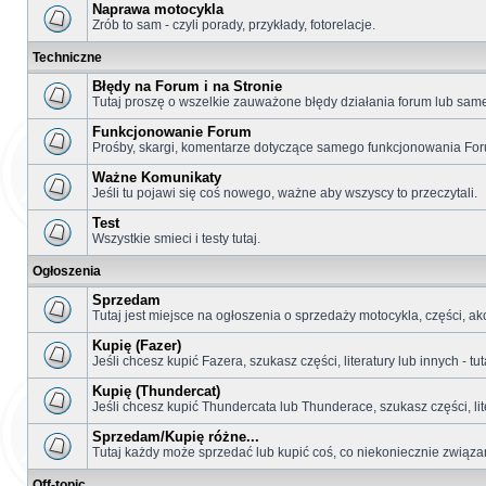
Naprawa motocykla
Zrób to sam - czyli porady, przykłady, fotorelacje.
Techniczne
Błędy na Forum i na Stronie
Tutaj proszę o wszelkie zauważone błędy działania forum lub samej
Funkcjonowanie Forum
Prośby, skargi, komentarze dotyczące samego funkcjonowania Fo
Ważne Komunikaty
Jeśli tu pojawi się coś nowego, ważne aby wszyscy to przeczytali.
Test
Wszystkie smieci i testy tutaj.
Ogłoszenia
Sprzedam
Tutaj jest miejsce na ogłoszenia o sprzedaży motocykla, części, akc
Kupię (Fazer)
Jeśli chcesz kupić Fazera, szukasz części, literatury lub innych - 
Kupię (Thundercat)
Jeśli chcesz kupić Thundercata lub Thunderace, szukasz części, lit
Sprzedam/Kupię różne...
Tutaj każdy może sprzedać lub kupić coś, co niekoniecznie związan
Off-topic