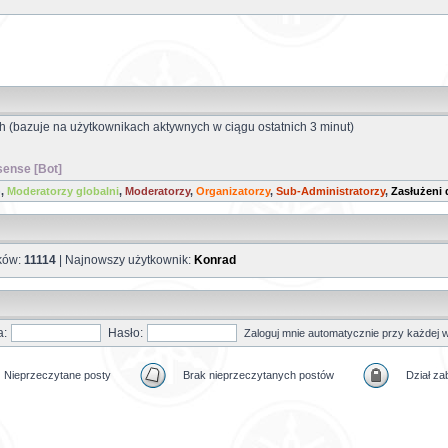
ch (bazuje na użytkownikach aktywnych w ciągu ostatnich 3 minut)
ense [Bot]
)
,
Moderatorzy globalni
,
Moderatorzy
,
Organizatorzy
,
Sub-Administratorzy
,
Zasłużeni 
ików:
11114
| Najnowszy użytkownik:
Konrad
a:
Hasło:
Zaloguj mnie automatycznie przy każdej w
Nieprzeczytane posty
Brak nieprzeczytanych postów
Dział z