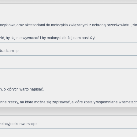
cyklową oraz akcesoriami do motocykla związanymi z ochroną przeciw wiatru, zimn
ić, by się nie wywracać i by motocykl dłużej nam posłużył.
dradzam itp.
, o których warto napisać.
 i inne rzeczy, na które można się zapisywać, a które zostały wspomniane w tematac
welacyjne konwersacje.