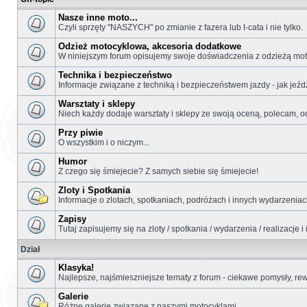
Nasze inne moto...
Czyli sprzęty "NASZYCH" po zmianie z fazera lub t-cata i nie tylko.
Odzież motocyklowa, akcesoria dodatkowe
W niniejszym forum opisujemy swoje doświadczenia z odzieżą moto
Technika i bezpieczeństwo
Informacje związane z techniką i bezpieczeństwem jazdy - jak jeźdz
Warsztaty i sklepy
Niech każdy dodaje warsztaty i sklepy ze swoją oceną, polecam, o
Przy piwie
O wszystkim i o niczym...
Humor
Z czego się śmiejecie? Z samych siebie się śmiejecie!
Zloty i Spotkania
Informacje o zlotach, spotkaniach, podróżach i innych wydarzeniach
Zapisy
Tutaj zapisujemy się na zloty / spotkania / wydarzenia / realizacje
Dział
Klasyka!
Najlepsze, najśmieszniejsze tematy z forum - ciekawe pomysły, re
Galerie
Różne galerie związane z naszymi motocyklami.