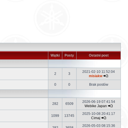
Wątki
Posty
Ostatni post
2021-02-10 11:52:04
2
3
misiakw
0
0
Brak postów
2026-06-19 07:41:54
282
6509
Webike Japan
2025-10-08 20:41:17
1099
13745
Cimaj
2026-05-03 08:15:36
282
3658