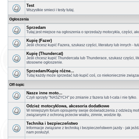
Test
Wszystkie smieci i testy tutaj.
Ogłoszenia
Sprzedam
Tutaj jest miejsce na ogłoszenia o sprzedaży motocykla, części, akc
Kupię (Fazer)
Jeśli chcesz kupić Fazera, szukasz części, literatury lub innych - 
Kupię (Thundercat)
Jeśli chcesz kupić Thundercata lub Thunderace, szukasz części, lit
stosowne ogłoszenie.
Sprzedam/Kupię różne...
Tutaj każdy może sprzedać lub kupić coś, co niekoniecznie związan
Off-topic
Nasze inne moto...
Czyli sprzęty "NASZYCH" po zmianie z fazera lub t-cata i nie tylko.
Odzież motocyklowa, akcesoria dodatkowe
W niniejszym forum opisujemy swoje doświadczenia z odzieżą mot
związanymi z ochroną przeciw wiatru, zimnie, wodzie itp.
Technika i bezpieczeństwo
Informacje związane z techniką i bezpieczeństwem jazdy - jak jeźdz
nam posłużył.