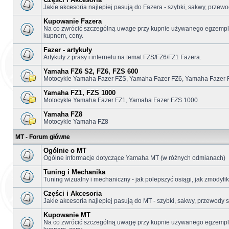
Jakie akcesoria najlepiej pasują do Fazera - szybki, sakwy, przewo
Kupowanie Fazera
Na co zwrócić szczególną uwage przy kupnie używanego egzemplar
kupnem, ceny.
Fazer - artykuły
Artykuły z prasy i internetu na temat FZS/FZ6/FZ1 Fazera.
Yamaha FZ6 S2, FZ6, FZS 600
Motocykle Yamaha Fazer FZS, Yamaha Fazer FZ6, Yamaha Fazer 
Yamaha FZ1, FZS 1000
Motocykle Yamaha Fazer FZ1, Yamaha Fazer FZS 1000
Yamaha FZ8
Motocykle Yamaha FZ8
MT - Forum główne
Ogólnie o MT
Ogólne informacje dotyczące Yamaha MT (w różnych odmianach)
Tuning i Mechanika
Tuning wizualny i mechaniczny - jak polepszyć osiągi, jak zmodyf
Części i Akcesoria
Jakie akcesoria najlepiej pasują do MT - szybki, sakwy, przewody s
Kupowanie MT
Na co zwrócić szczególną uwagę przy kupnie używanego egzemplar