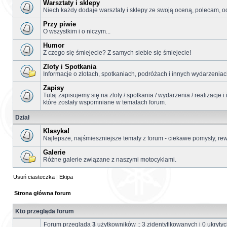
Warsztaty i sklepy
Niech każdy dodaje warsztaty i sklepy ze swoją oceną, polecam, o
Przy piwie
O wszystkim i o niczym...
Humor
Z czego się śmiejecie? Z samych siebie się śmiejecie!
Zloty i Spotkania
Informacje o zlotach, spotkaniach, podróżach i innych wydarzeniach
Zapisy
Tutaj zapisujemy się na zloty / spotkania / wydarzenia / realizacje 
które zostały wspomniane w tematach forum.
Dział
Klasyka!
Najlepsze, najśmieszniejsze tematy z forum - ciekawe pomysły, re
Galerie
Różne galerie związane z naszymi motocyklami.
Usuń ciasteczka
|
Ekipa
Strona główna forum
Kto przegląda forum
Forum przegląda
3
użytkowników :: 3 zidentyfikowanych i 0 ukryty