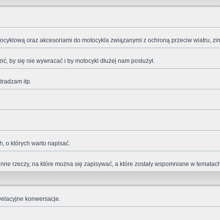
cyklową oraz akcesoriami do motocykla związanymi z ochroną przeciw wiatru, zimn
ić, by się nie wywracać i by motocykl dłużej nam posłużył.
dradzam itp.
, o których warto napisać.
 i inne rzeczy, na które można się zapisywać, a które zostały wspomniane w tematac
welacyjne konwersacje.