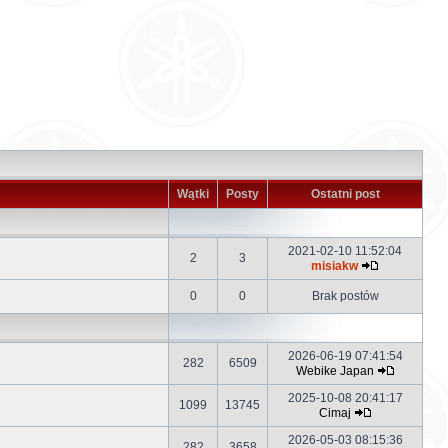
Wątki
Posty
Ostatni post
2021-02-10 11:52:04
2
3
misiakw
0
0
Brak postów
2026-06-19 07:41:54
282
6509
Webike Japan
2025-10-08 20:41:17
1099
13745
Cimaj
2026-05-03 08:15:36
282
3658