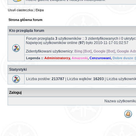
Usuń ciasteczka
|
Ekipa
Strona główna forum
Kto przegląda forum
Forum przegląda
3
użytkowników :: 3 zidentyfikowanych i 0 ukryty
Najwięcej użytkowników online (
97
) było 2010-11-17 01:02:57
Zidentyfikowani użytkownicy:
Bing [Bot]
,
Google [Bot]
,
Google Ads
Legenda ::
Administratorzy
,
Amazonki
,
Cenzurowani
,
Dobre dusze :
Statystyki
Liczba postów:
213787
| Liczba wątków:
16203
| Liczba użytkown
Zaloguj
Nazwa użytkownik