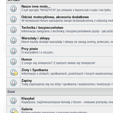
Nasze inne moto...
Czyli sprzęty "NASZYCH" po zmianie z fazera lub t-cata i nie tylko.
Odzież motocyklowa, akcesoria dodatkowe
W niniejszym forum opisujemy swoje doświadczenia z odzieżą moto
Technika i bezpieczeństwo
Informacje związane z techniką i bezpieczeństwem jazdy - jak jeźdz
Warsztaty i sklepy
Niech każdy dodaje warsztaty i sklepy ze swoją oceną, polecam, o
Przy piwie
O wszystkim i o niczym...
Humor
Z czego się śmiejecie? Z samych siebie się śmiejecie!
Zloty i Spotkania
Informacje o zlotach, spotkaniach, podróżach i innych wydarzeniach
Zapisy
Tutaj zapisujemy się na zloty / spotkania / wydarzenia / realizacje
Dział
Klasyka!
Najlepsze, najśmieszniejsze tematy z forum - ciekawe pomysły, re
Galerie
Różne galerie związane z naszymi motocyklami.