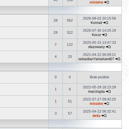
45
536
misiakw
2026-08-02 20:15:56
28
562
Konrad
2026-07-30 14:25:19
28
322
Kocur
2025-05-15 13:47:33
7
122
sfazowany
2021-04-22 00:09:21
4
25
sebastianYamahamt07
0
0
Brak postów
2022-05-29 18:15:29
1
8
marcingda
2022-07-27 09:42:25
1
51
misiakw
2025-04-22 06:32:41
3
57
delta