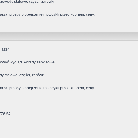
rzewody stalowe, części, żarówki.
za, prośby o obejrzenie motocykli przed kupnem, ceny.
Fazer
ikować wygląd. Porady serwisowe.
dy stalowe, części, żarówki.
za, prośby o obejrzenie motocykli przed kupnem, ceny.
FZ6 S2