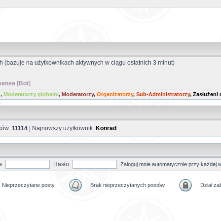
ch (bazuje na użytkownikach aktywnych w ciągu ostatnich 3 minut)
ense [Bot]
)
,
Moderatorzy globalni
,
Moderatorzy
,
Organizatorzy
,
Sub-Administratorzy
,
Zasłużeni 
ików:
11114
| Najnowszy użytkownik:
Konrad
a:
Hasło:
Zaloguj mnie automatycznie przy każdej w
Nieprzeczytane posty
Brak nieprzeczytanych postów
Dział z