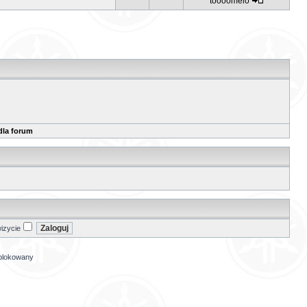
toooomelo
dla forum
izycie
ablokowany