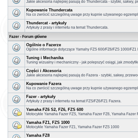
Jakie akcesoria najlepiej pasują do Thundercata - szybki, sakwy, p
Kupowanie Thundercata
Na co zwrócić szczególną uwage przy kupnie używanego egzemplar
Thundercat - artykuły
Artykuły z prasy i internetu na temat Thundercata.
Fazer - Forum główne
Ogólnie o Fazerze
Ogólne informacje dotyczące Yamahy FZS 600/FZ6/FZS 1000/FZ1 
Tuning i Mechanika
Tuning wizualny i mechaniczny - jak polepszyć osiągi, jak zmodyf
Części i Akcesoria
Jakie akcesoria najlepiej pasują do Fazera - szybki, sakwy, przewo
Kupowanie Fazera
Na co zwrócić szczególną uwage przy kupnie używanego egzemplar
Fazer - artykuły
Artykuły z prasy i internetu na temat FZS/FZ6/FZ1 Fazera.
Yamaha FZ6 S2, FZ6, FZS 600
Motocykle Yamaha Fazer FZS, Yamaha Fazer FZ6, Yamaha Fazer 
Yamaha FZ1, FZS 1000
Motocykle Yamaha Fazer FZ1, Yamaha Fazer FZS 1000
Yamaha FZ8