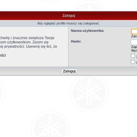
Zaloguj
Aby oglądać profile musisz się zalogować.
Nazwa użytkownika:
Zare
 chwilę i znacznie zwiększa Twoje
Hasło:
anym użytkownikom. Zanim się
kę prywatności. Upewnij się też, że
Zap
Wyś
ości