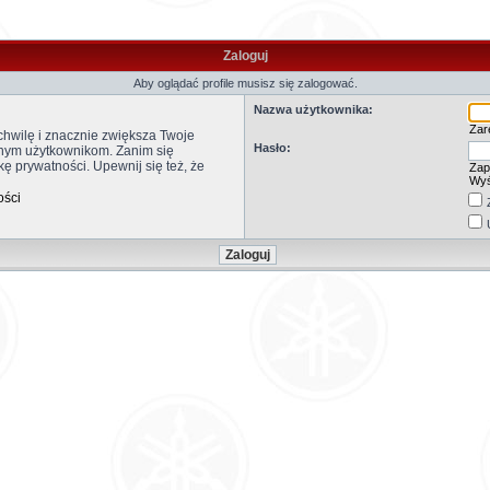
Zaloguj
Aby oglądać profile musisz się zalogować.
Nazwa użytkownika:
Zare
 chwilę i znacznie zwiększa Twoje
Hasło:
anym użytkownikom. Zanim się
kę prywatności. Upewnij się też, że
Zap
Wyś
ości