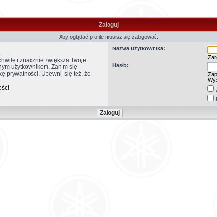
Zaloguj
Aby oglądać profile musisz się zalogować.
Nazwa użytkownika:
Zare
 chwilę i znacznie zwiększa Twoje
Hasło:
anym użytkownikom. Zanim się
kę prywatności. Upewnij się też, że
Zap
Wyś
ości