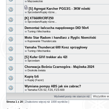
w
Mazowieckie
[S] Agregat Karcher PGG3/1 - 3KW nówki
w
Sprzedam/Kupię różne...
[K] XT660R/CRF250
w
Sprzedam/Kupię różne...
Demontaż łańcucha napędowego DID 50v4
w
Tuning i Mechanika
Moto Star Radom i handlarz z Ryglic Niemiński
w
Kupowanie Thundercata
Yamaha Thundercat 600 Kosz sprzęgłowy
w
Tuning i Mechanika
[S] Kufer GIVI trekker alu 42l
w
Sprzedam
Chorwacja Bośnia Czarnogóra - Majówka 2024
w
Dookoła świata
Kupię fz6
w
Kupię (Fazer)
Wymiana pompy ABS jak sie zabrac?
w
Yamaha FZ6 S2, FZ6, FZS 600
Wyświetl posty nie starsze niż:
Strona
1
z
20
[ Znaleziono więcej niż 1000 wyników ]