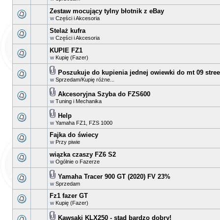
Zestaw mocujący tylny błotnik z eBay
w
Części i Akcesoria
Stelaż kufra
w
Części i Akcesoria
KUPIE FZ1
w
Kupię (Fazer)
Poszukuje do kupienia jednej owiewki do mt 09 street
w
Sprzedam/Kupię różne...
Akcesoryjna Szyba do FZS600
w
Tuning i Mechanika
Help
w
Yamaha FZ1, FZS 1000
Fajka do świecy
w
Przy piwie
wiązka czaszy FZ6 S2
w
Ogólnie o Fazerze
Yamaha Tracer 900 GT (2020) FV 23%
w
Sprzedam
Fz1 fazer GT
w
Kupię (Fazer)
Kawsaki KLX250 - stad bardzo dobry!