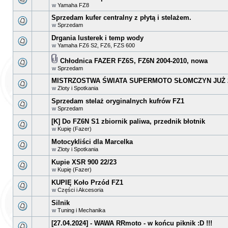
w
Yamaha FZ8
Sprzedam kufer centralny z płytą i stelażem.
w
Sprzedam
Drgania lusterek i temp wody
w
Yamaha FZ6 S2, FZ6, FZS 600
Chłodnica FAZER FZ6S, FZ6N 2004-2010, nowa
w
Sprzedam
MISTRZOSTWA ŚWIATA SUPERMOTO SŁOMCZYN JUŻ 2
w
Zloty i Spotkania
Sprzedam stelaż oryginalnych kufrów FZ1
w
Sprzedam
[K] Do FZ6N S1 zbiornik paliwa, przednik błotnik
w
Kupię (Fazer)
Motocykliści dla Marcelka
w
Zloty i Spotkania
Kupie XSR 900 22/23
w
Kupię (Fazer)
KUPIĘ Koło Przód FZ1
w
Części i Akcesoria
Silnik
w
Tuning i Mechanika
[27.04.2024] - WAWA RRmoto - w końcu piknik :D !!!