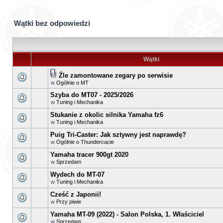
Wątki bez odpowiedzi
Wątki
Źle zamontowane zegary po serwisie
w
Ogólnie o MT
Szyba do MT07 - 2025/2026
w
Tuning i Mechanika
Stukanie z okolic silnika Yamaha fz6
w
Tuning i Mechanika
Puig Tri-Caster: Jak sztywny jest naprawdę?
w
Ogólnie o Thundercacie
Yamaha tracer 900gt 2020
w
Sprzedam
Wydech do MT-07
w
Tuning i Mechanika
Cześć z Japonii!
w
Przy piwie
Yamaha MT-09 (2022) - Salon Polska, 1. Właściciel
w
Sprzedam