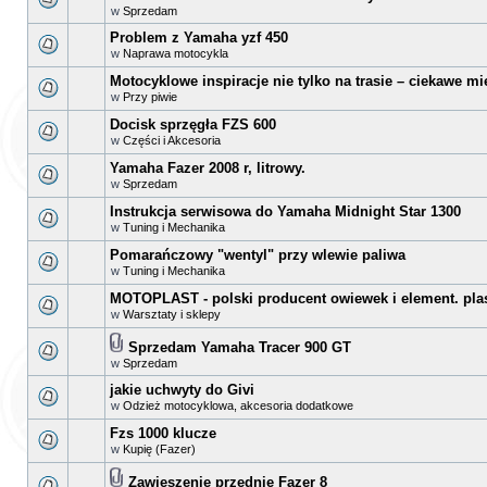
w
Sprzedam
Problem z Yamaha yzf 450
w
Naprawa motocykla
Motocyklowe inspiracje nie tylko na trasie – ciekawe mi
w
Przy piwie
Docisk sprzęgła FZS 600
w
Części i Akcesoria
Yamaha Fazer 2008 r, litrowy.
w
Sprzedam
Instrukcja serwisowa do Yamaha Midnight Star 1300
w
Tuning i Mechanika
Pomarańczowy "wentyl" przy wlewie paliwa
w
Tuning i Mechanika
MOTOPLAST - polski producent owiewek i element. pla
w
Warsztaty i sklepy
Sprzedam Yamaha Tracer 900 GT
w
Sprzedam
jakie uchwyty do Givi
w
Odzież motocyklowa, akcesoria dodatkowe
Fzs 1000 klucze
w
Kupię (Fazer)
Zawieszenie przednie Fazer 8