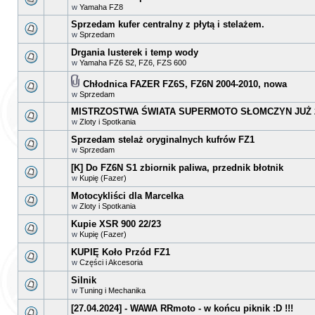
w
Yamaha FZ8
Sprzedam kufer centralny z płytą i stelażem.
w
Sprzedam
Drgania lusterek i temp wody
w
Yamaha FZ6 S2, FZ6, FZS 600
Chłodnica FAZER FZ6S, FZ6N 2004-2010, nowa
w
Sprzedam
MISTRZOSTWA ŚWIATA SUPERMOTO SŁOMCZYN JUŻ 2
w
Zloty i Spotkania
Sprzedam stelaż oryginalnych kufrów FZ1
w
Sprzedam
[K] Do FZ6N S1 zbiornik paliwa, przednik błotnik
w
Kupię (Fazer)
Motocykliści dla Marcelka
w
Zloty i Spotkania
Kupie XSR 900 22/23
w
Kupię (Fazer)
KUPIĘ Koło Przód FZ1
w
Części i Akcesoria
Silnik
w
Tuning i Mechanika
[27.04.2024] - WAWA RRmoto - w końcu piknik :D !!!