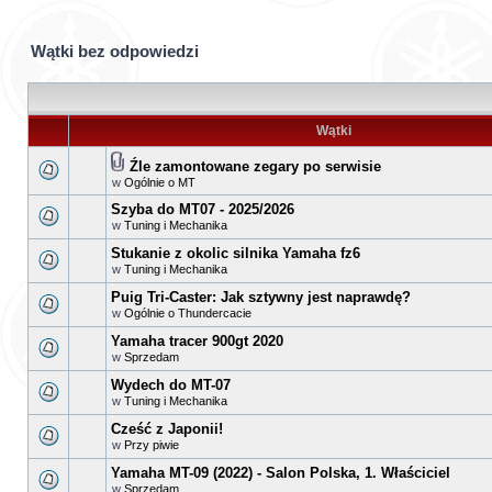
Wątki bez odpowiedzi
Wątki
Źle zamontowane zegary po serwisie
w
Ogólnie o MT
Szyba do MT07 - 2025/2026
w
Tuning i Mechanika
Stukanie z okolic silnika Yamaha fz6
w
Tuning i Mechanika
Puig Tri-Caster: Jak sztywny jest naprawdę?
w
Ogólnie o Thundercacie
Yamaha tracer 900gt 2020
w
Sprzedam
Wydech do MT-07
w
Tuning i Mechanika
Cześć z Japonii!
w
Przy piwie
Yamaha MT-09 (2022) - Salon Polska, 1. Właściciel
w
Sprzedam