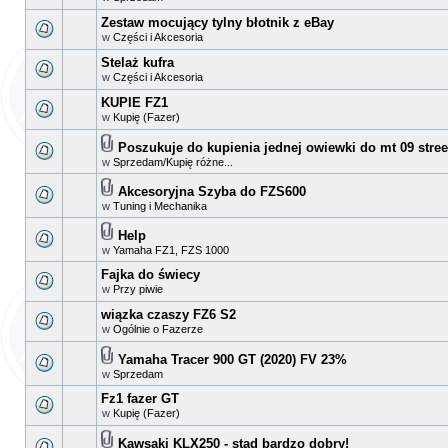
Zestaw mocujący tylny błotnik z eBay
w
Części i Akcesoria
Stelaż kufra
w
Części i Akcesoria
KUPIE FZ1
w
Kupię (Fazer)
Poszukuje do kupienia jednej owiewki do mt 09 street
w
Sprzedam/Kupię różne...
Akcesoryjna Szyba do FZS600
w
Tuning i Mechanika
Help
w
Yamaha FZ1, FZS 1000
Fajka do świecy
w
Przy piwie
wiązka czaszy FZ6 S2
w
Ogólnie o Fazerze
Yamaha Tracer 900 GT (2020) FV 23%
w
Sprzedam
Fz1 fazer GT
w
Kupię (Fazer)
Kawsaki KLX250 - stad bardzo dobry!