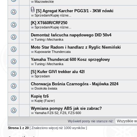
w
Mazowieckie
[S] Agregat Karcher PGG3/1 - 3KW nówki
w
Sprzedam/Kupię różne...
[K] XT660R/CRF250
w
Sprzedam/Kupię różne...
Demontaż łańcucha napędowego DID 50v4
w
Tuning i Mechanika
Moto Star Radom i handlarz z Ryglic Niemiński
w
Kupowanie Thundercata
Yamaha Thundercat 600 Kosz sprzęgłowy
w
Tuning i Mechanika
[S] Kufer GIVI trekker alu 42l
w
Sprzedam
Chorwacja Bośnia Czarnogóra - Majówka 2024
w
Dookoła świata
Kupię fz6
w
Kupię (Fazer)
Wymiana pompy ABS jak sie zabrac?
w
Yamaha FZ6 S2, FZ6, FZS 600
Wyświetl posty nie starsze niż:
Strona
1
z
20
[ Znaleziono więcej niż 1000 wyników ]