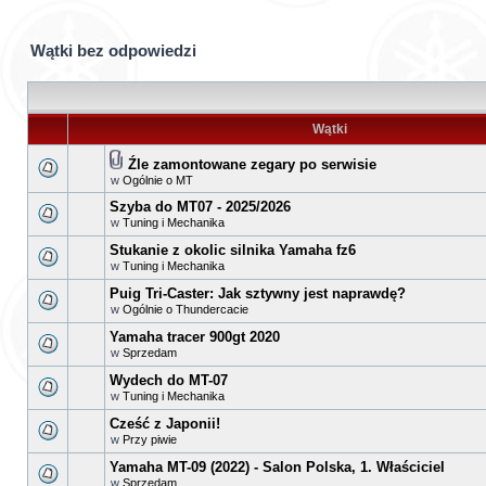
Wątki bez odpowiedzi
Wątki
Źle zamontowane zegary po serwisie
w
Ogólnie o MT
Szyba do MT07 - 2025/2026
w
Tuning i Mechanika
Stukanie z okolic silnika Yamaha fz6
w
Tuning i Mechanika
Puig Tri-Caster: Jak sztywny jest naprawdę?
w
Ogólnie o Thundercacie
Yamaha tracer 900gt 2020
w
Sprzedam
Wydech do MT-07
w
Tuning i Mechanika
Cześć z Japonii!
w
Przy piwie
Yamaha MT-09 (2022) - Salon Polska, 1. Właściciel
w
Sprzedam