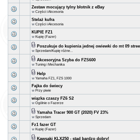
Zestaw mocujący tylny błotnik z eBay
w
Części i Akcesoria
Stelaż kufra
w
Części i Akcesoria
KUPIE FZ1
w
Kupię (Fazer)
Poszukuje do kupienia jednej owiewki do mt 09 street
w
Sprzedam/Kupię różne...
Akcesoryjna Szyba do FZS600
w
Tuning i Mechanika
Help
w
Yamaha FZ1, FZS 1000
Fajka do świecy
w
Przy piwie
wiązka czaszy FZ6 S2
w
Ogólnie o Fazerze
Yamaha Tracer 900 GT (2020) FV 23%
w
Sprzedam
Fz1 fazer GT
w
Kupię (Fazer)
Kawsaki KLX250 - stad bardzo dobry!