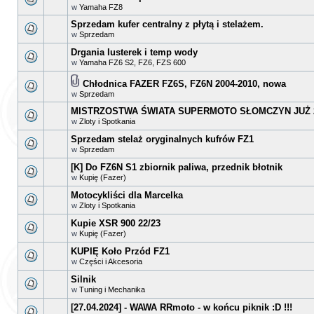
w
Yamaha FZ8
Sprzedam kufer centralny z płytą i stelażem.
w
Sprzedam
Drgania lusterek i temp wody
w
Yamaha FZ6 S2, FZ6, FZS 600
Chłodnica FAZER FZ6S, FZ6N 2004-2010, nowa
w
Sprzedam
MISTRZOSTWA ŚWIATA SUPERMOTO SŁOMCZYN JUŻ 2
w
Zloty i Spotkania
Sprzedam stelaż oryginalnych kufrów FZ1
w
Sprzedam
[K] Do FZ6N S1 zbiornik paliwa, przednik błotnik
w
Kupię (Fazer)
Motocykliści dla Marcelka
w
Zloty i Spotkania
Kupie XSR 900 22/23
w
Kupię (Fazer)
KUPIĘ Koło Przód FZ1
w
Części i Akcesoria
Silnik
w
Tuning i Mechanika
[27.04.2024] - WAWA RRmoto - w końcu piknik :D !!!