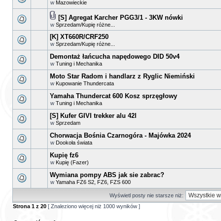
w
Mazowieckie
[S] Agregat Karcher PGG3/1 - 3KW nówki
w
Sprzedam/Kupię różne...
[K] XT660R/CRF250
w
Sprzedam/Kupię różne...
Demontaż łańcucha napędowego DID 50v4
w
Tuning i Mechanika
Moto Star Radom i handlarz z Ryglic Niemiński
w
Kupowanie Thundercata
Yamaha Thundercat 600 Kosz sprzęgłowy
w
Tuning i Mechanika
[S] Kufer GIVI trekker alu 42l
w
Sprzedam
Chorwacja Bośnia Czarnogóra - Majówka 2024
w
Dookoła świata
Kupię fz6
w
Kupię (Fazer)
Wymiana pompy ABS jak sie zabrac?
w
Yamaha FZ6 S2, FZ6, FZS 600
Wyświetl posty nie starsze niż:
Strona
1
z
20
[ Znaleziono więcej niż 1000 wyników ]