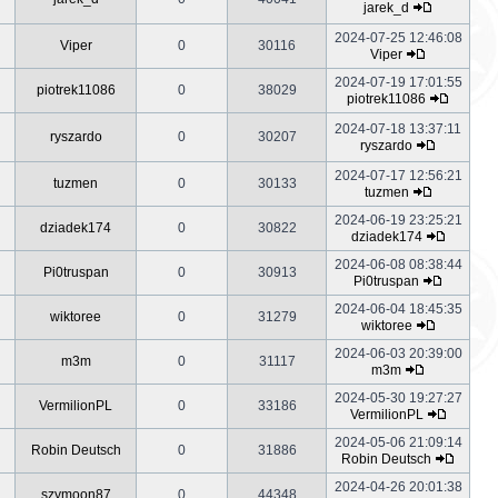
jarek_d
2024-07-25 12:46:08
Viper
0
30116
Viper
2024-07-19 17:01:55
piotrek11086
0
38029
piotrek11086
2024-07-18 13:37:11
ryszardo
0
30207
ryszardo
2024-07-17 12:56:21
tuzmen
0
30133
tuzmen
2024-06-19 23:25:21
dziadek174
0
30822
dziadek174
2024-06-08 08:38:44
Pi0truspan
0
30913
Pi0truspan
2024-06-04 18:45:35
wiktoree
0
31279
wiktoree
2024-06-03 20:39:00
m3m
0
31117
m3m
2024-05-30 19:27:27
VermilionPL
0
33186
VermilionPL
2024-05-06 21:09:14
Robin Deutsch
0
31886
Robin Deutsch
2024-04-26 20:01:38
szymoon87
0
44348