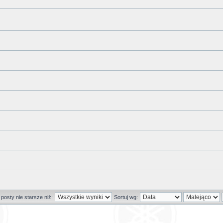
posty nie starsze niż:
Sortuj wg: