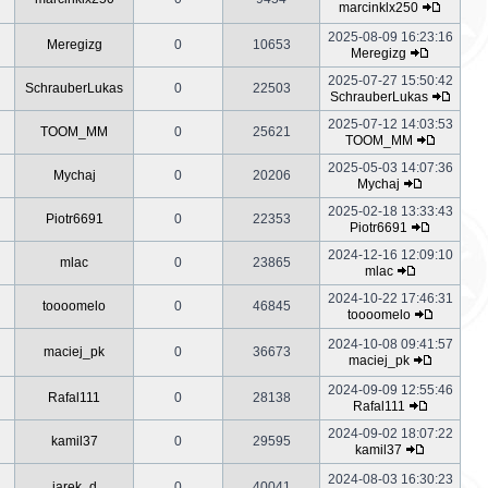
marcinklx250
2025-08-09 16:23:16
Meregizg
0
10653
Meregizg
2025-07-27 15:50:42
SchrauberLukas
0
22503
SchrauberLukas
2025-07-12 14:03:53
TOOM_MM
0
25621
TOOM_MM
2025-05-03 14:07:36
Mychaj
0
20206
Mychaj
2025-02-18 13:33:43
Piotr6691
0
22353
Piotr6691
2024-12-16 12:09:10
mlac
0
23865
mlac
2024-10-22 17:46:31
toooomelo
0
46845
toooomelo
2024-10-08 09:41:57
maciej_pk
0
36673
maciej_pk
2024-09-09 12:55:46
Rafal111
0
28138
Rafal111
2024-09-02 18:07:22
kamil37
0
29595
kamil37
2024-08-03 16:30:23
jarek_d
0
40041