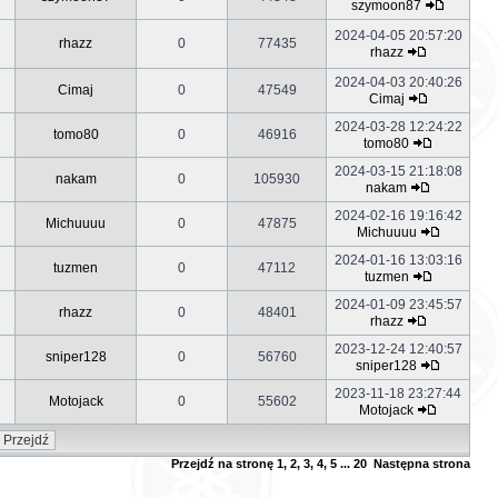
szymoon87
2024-04-05 20:57:20
rhazz
0
77435
rhazz
2024-04-03 20:40:26
Cimaj
0
47549
Cimaj
2024-03-28 12:24:22
tomo80
0
46916
tomo80
2024-03-15 21:18:08
nakam
0
105930
nakam
2024-02-16 19:16:42
Michuuuu
0
47875
Michuuuu
2024-01-16 13:03:16
tuzmen
0
47112
tuzmen
2024-01-09 23:45:57
rhazz
0
48401
rhazz
2023-12-24 12:40:57
sniper128
0
56760
sniper128
2023-11-18 23:27:44
Motojack
0
55602
Motojack
Przejdź na stronę
1
,
2
,
3
,
4
,
5
...
20
Następna strona