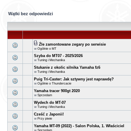
Wątki bez odpowiedzi
Źle zamontowane zegary po serwisie
w
Ogólnie o MT
Szyba do MT07 - 2025/2026
w
Tuning i Mechanika
Stukanie z okolic silnika Yamaha fz6
w
Tuning i Mechanika
Puig Tri-Caster: Jak sztywny jest naprawdę?
w
Ogólnie o Thundercacie
Yamaha tracer 900gt 2020
w
Sprzedam
Wydech do MT-07
w
Tuning i Mechanika
Cześć z Japonii!
w
Przy piwie
Yamaha MT-09 (2022) - Salon Polska, 1. Właściciel
w
Sprzedam