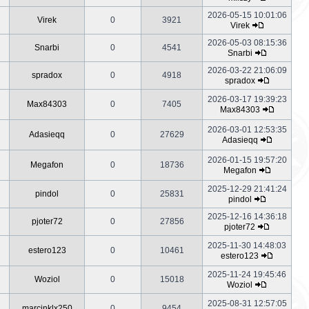
2026-05-15 10:01:06
Virek
0
3921
Virek
2026-05-03 08:15:36
Snarbi
0
4541
Snarbi
2026-03-22 21:06:09
spradox
0
4918
spradox
2026-03-17 19:39:23
Max84303
0
7405
Max84303
2026-03-01 12:53:35
Adasieqq
0
27629
Adasieqq
2026-01-15 19:57:20
Megafon
0
18736
Megafon
2025-12-29 21:41:24
pindol
0
25831
pindol
2025-12-16 14:36:18
pjoter72
0
27856
pjoter72
2025-11-30 14:48:03
estero123
0
10461
estero123
2025-11-24 19:45:46
Woziol
0
15018
Woziol
2025-08-31 12:57:05
marcinklx250
0
9454