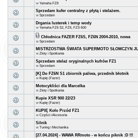
w
Yamaha FZ8
Sprzedam kufer centralny z płytą i stelażem.
w
Sprzedam
Drgania lusterek i temp wody
w
Yamaha FZ6 S2, FZ6, FZS 600
Chłodnica FAZER FZ6S, FZ6N 2004-2010, nowa
w
Sprzedam
MISTRZOSTWA ŚWIATA SUPERMOTO SŁOMCZYN JUŻ
w
Zloty i Spotkania
Sprzedam stelaż oryginalnych kufrów FZ1
w
Sprzedam
[K] Do FZ6N S1 zbiornik paliwa, przednik błotnik
w
Kupię (Fazer)
Motocykliści dla Marcelka
w
Zloty i Spotkania
Kupie XSR 900 22/23
w
Kupię (Fazer)
KUPIĘ Koło Przód FZ1
w
Części i Akcesoria
Silnik
w
Tuning i Mechanika
[27.04.2024] - WAWA RRmoto - w końcu piknik :D !!!