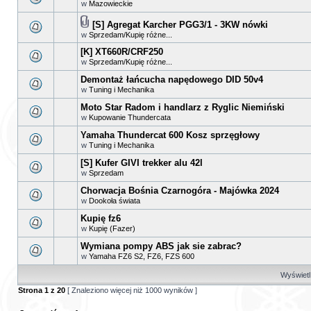
w
Mazowieckie
[S] Agregat Karcher PGG3/1 - 3KW nówki
w
Sprzedam/Kupię różne...
[K] XT660R/CRF250
w
Sprzedam/Kupię różne...
Demontaż łańcucha napędowego DID 50v4
w
Tuning i Mechanika
Moto Star Radom i handlarz z Ryglic Niemiński
w
Kupowanie Thundercata
Yamaha Thundercat 600 Kosz sprzęgłowy
w
Tuning i Mechanika
[S] Kufer GIVI trekker alu 42l
w
Sprzedam
Chorwacja Bośnia Czarnogóra - Majówka 2024
w
Dookoła świata
Kupię fz6
w
Kupię (Fazer)
Wymiana pompy ABS jak sie zabrac?
w
Yamaha FZ6 S2, FZ6, FZS 600
Wyświetl 
Strona
1
z
20
[ Znaleziono więcej niż 1000 wyników ]