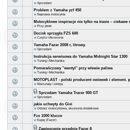
w
Sprzedam
Problem z Yamaha yzf 450
w
Naprawa motocykla
Motocyklowe inspiracje nie tylko na trasie – ciekawe
w
Przy piwie
Docisk sprzęgła FZS 600
w
Części i Akcesoria
Yamaha Fazer 2008 r, litrowy.
w
Sprzedam
Instrukcja serwisowa do Yamaha Midnight Star 1300
w
Tuning i Mechanika
Pomarańczowy "wentyl" przy wlewie paliwa
w
Tuning i Mechanika
MOTOPLAST - polski producent owiewek i element. p
w
Warsztaty i sklepy
Sprzedam Yamaha Tracer 900 GT
w
Sprzedam
jakie uchwyty do Givi
w
Odzież motocyklowa, akcesoria dodatkowe
Fzs 1000 klucze
w
Kupię (Fazer)
Zawieszenie przednie Fazer 8