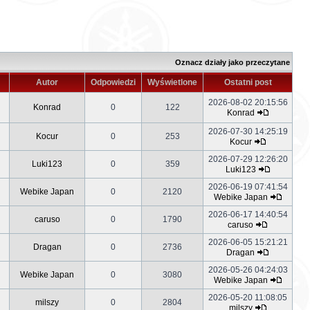
Oznacz działy jako przeczytane
Autor
Odpowiedzi
Wyświetlone
Ostatni post
2026-08-02 20:15:56
Konrad
0
122
Konrad
2026-07-30 14:25:19
Kocur
0
253
Kocur
2026-07-29 12:26:20
Luki123
0
359
Luki123
2026-06-19 07:41:54
Webike Japan
0
2120
Webike Japan
2026-06-17 14:40:54
caruso
0
1790
caruso
2026-06-05 15:21:21
Dragan
0
2736
Dragan
2026-05-26 04:24:03
Webike Japan
0
3080
Webike Japan
2026-05-20 11:08:05
milszy
0
2804
milszy