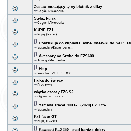
Zestaw mocujący tylny błotnik z eBay
w
Części i Akcesoria
Stelaż kufra
w
Części i Akcesoria
KUPIE FZ1
w
Kupię (Fazer)
Poszukuje do kupienia jednej owiewki do mt 09 stre
w
Sprzedam/Kupię różne...
Akcesoryjna Szyba do FZS600
w
Tuning i Mechanika
Help
w
Yamaha FZ1, FZS 1000
Fajka do świecy
w
Przy piwie
wiązka czaszy FZ6 S2
w
Ogólnie o Fazerze
Yamaha Tracer 900 GT (2020) FV 23%
w
Sprzedam
Fz1 fazer GT
w
Kupię (Fazer)
Kawsaki KLX250 - stad bardzo dobry!