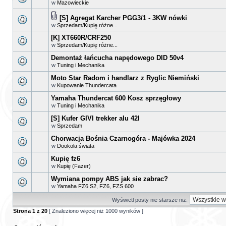
w
Mazowieckie
[S] Agregat Karcher PGG3/1 - 3KW nówki
w
Sprzedam/Kupię różne...
[K] XT660R/CRF250
w
Sprzedam/Kupię różne...
Demontaż łańcucha napędowego DID 50v4
w
Tuning i Mechanika
Moto Star Radom i handlarz z Ryglic Niemiński
w
Kupowanie Thundercata
Yamaha Thundercat 600 Kosz sprzęgłowy
w
Tuning i Mechanika
[S] Kufer GIVI trekker alu 42l
w
Sprzedam
Chorwacja Bośnia Czarnogóra - Majówka 2024
w
Dookoła świata
Kupię fz6
w
Kupię (Fazer)
Wymiana pompy ABS jak sie zabrac?
w
Yamaha FZ6 S2, FZ6, FZS 600
Wyświetl posty nie starsze niż:
Strona
1
z
20
[ Znaleziono więcej niż 1000 wyników ]