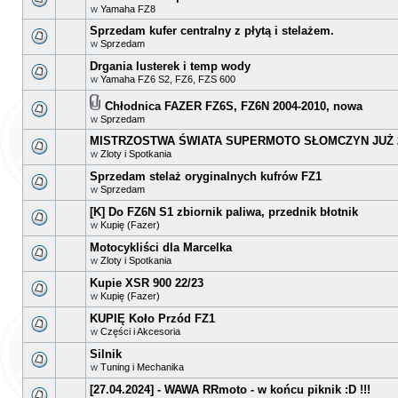
w
Yamaha FZ8
Sprzedam kufer centralny z płytą i stelażem.
w
Sprzedam
Drgania lusterek i temp wody
w
Yamaha FZ6 S2, FZ6, FZS 600
Chłodnica FAZER FZ6S, FZ6N 2004-2010, nowa
w
Sprzedam
MISTRZOSTWA ŚWIATA SUPERMOTO SŁOMCZYN JUŻ 2
w
Zloty i Spotkania
Sprzedam stelaż oryginalnych kufrów FZ1
w
Sprzedam
[K] Do FZ6N S1 zbiornik paliwa, przednik błotnik
w
Kupię (Fazer)
Motocykliści dla Marcelka
w
Zloty i Spotkania
Kupie XSR 900 22/23
w
Kupię (Fazer)
KUPIĘ Koło Przód FZ1
w
Części i Akcesoria
Silnik
w
Tuning i Mechanika
[27.04.2024] - WAWA RRmoto - w końcu piknik :D !!!