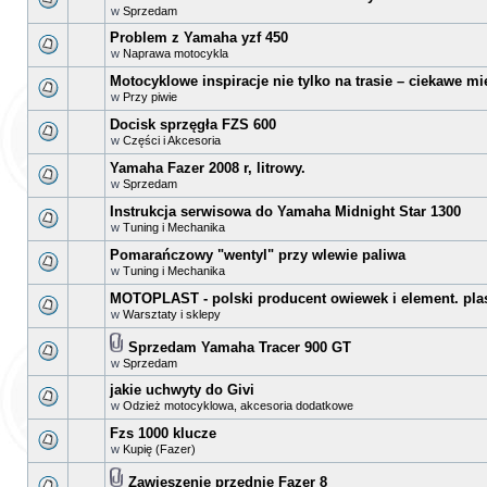
w
Sprzedam
Problem z Yamaha yzf 450
w
Naprawa motocykla
Motocyklowe inspiracje nie tylko na trasie – ciekawe mi
w
Przy piwie
Docisk sprzęgła FZS 600
w
Części i Akcesoria
Yamaha Fazer 2008 r, litrowy.
w
Sprzedam
Instrukcja serwisowa do Yamaha Midnight Star 1300
w
Tuning i Mechanika
Pomarańczowy "wentyl" przy wlewie paliwa
w
Tuning i Mechanika
MOTOPLAST - polski producent owiewek i element. pla
w
Warsztaty i sklepy
Sprzedam Yamaha Tracer 900 GT
w
Sprzedam
jakie uchwyty do Givi
w
Odzież motocyklowa, akcesoria dodatkowe
Fzs 1000 klucze
w
Kupię (Fazer)
Zawieszenie przednie Fazer 8