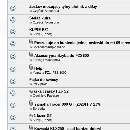
Zestaw mocujący tylny błotnik z eBay
w
Części i Akcesoria
Stelaż kufra
w
Części i Akcesoria
KUPIE FZ1
w
Kupię (Fazer)
Poszukuje do kupienia jednej owiewki do mt 09 street
w
Sprzedam/Kupię różne...
Akcesoryjna Szyba do FZS600
w
Tuning i Mechanika
Help
w
Yamaha FZ1, FZS 1000
Fajka do świecy
w
Przy piwie
wiązka czaszy FZ6 S2
w
Ogólnie o Fazerze
Yamaha Tracer 900 GT (2020) FV 23%
w
Sprzedam
Fz1 fazer GT
w
Kupię (Fazer)
Kawsaki KLX250 - stad bardzo dobry!