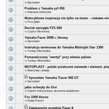
w
Sprzedam
Problem z Yamaha yzf 450
w
Naprawa motocykla
Motocyklowe inspiracje nie tylko na trasie – ciekawe mi
w
Przy piwie
Docisk sprzęgła FZS 600
w
Części i Akcesoria
Yamaha Fazer 2008 r, litrowy.
w
Sprzedam
Instrukcja serwisowa do Yamaha Midnight Star 1300
w
Tuning i Mechanika
Pomarańczowy "wentyl" przy wlewie paliwa
w
Tuning i Mechanika
MOTOPLAST - polski producent owiewek i element. pla
w
Warsztaty i sklepy
Sprzedam Yamaha Tracer 900 GT
w
Sprzedam
jakie uchwyty do Givi
w
Odzież motocyklowa, akcesoria dodatkowe
Fzs 1000 klucze
w
Kupię (Fazer)
Zawieszenie przednie Fazer 8