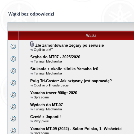
Wątki bez odpowiedzi
Wątki
Źle zamontowane zegary po serwisie
w
Ogólnie o MT
Szyba do MT07 - 2025/2026
w
Tuning i Mechanika
Stukanie z okolic silnika Yamaha fz6
w
Tuning i Mechanika
Puig Tri-Caster: Jak sztywny jest naprawdę?
w
Ogólnie o Thundercacie
Yamaha tracer 900gt 2020
w
Sprzedam
Wydech do MT-07
w
Tuning i Mechanika
Cześć z Japonii!
w
Przy piwie
Yamaha MT-09 (2022) - Salon Polska, 1. Właściciel
w
Sprzedam