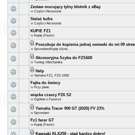
Zestaw mocujący tylny błotnik z eBay
w
Części i Akcesoria
Stelaż kufra
w
Części i Akcesoria
KUPIE FZ1
w
Kupię (Fazer)
Poszukuje do kupienia jednej owiewki do mt 09 street
w
Sprzedam/Kupię różne...
Akcesoryjna Szyba do FZS600
w
Tuning i Mechanika
Help
w
Yamaha FZ1, FZS 1000
Fajka do świecy
w
Przy piwie
wiązka czaszy FZ6 S2
w
Ogólnie o Fazerze
Yamaha Tracer 900 GT (2020) FV 23%
w
Sprzedam
Fz1 fazer GT
w
Kupię (Fazer)
Kawsaki KLX250 - stad bardzo dobry!