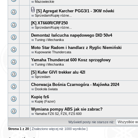
w
Mazowieckie
[S] Agregat Karcher PGG3/1 - 3KW nówki
w
Sprzedam/Kupię różne...
[K] XT660R/CRF250
w
Sprzedam/Kupię różne...
Demontaż łańcucha napędowego DID 50v4
w
Tuning i Mechanika
Moto Star Radom i handlarz z Ryglic Niemiński
w
Kupowanie Thundercata
Yamaha Thundercat 600 Kosz sprzęgłowy
w
Tuning i Mechanika
[S] Kufer GIVI trekker alu 42l
w
Sprzedam
Chorwacja Bośnia Czarnogóra - Majówka 2024
w
Dookoła świata
Kupię fz6
w
Kupię (Fazer)
Wymiana pompy ABS jak sie zabrac?
w
Yamaha FZ6 S2, FZ6, FZS 600
Wyświetl posty nie starsze niż:
Strona
1
z
20
[ Znaleziono więcej niż 1000 wyników ]