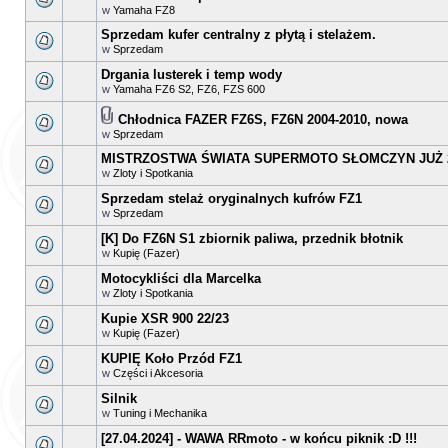
w
Yamaha FZ8
Sprzedam kufer centralny z płytą i stelażem.
w
Sprzedam
Drgania lusterek i temp wody
w
Yamaha FZ6 S2, FZ6, FZS 600
Chłodnica FAZER FZ6S, FZ6N 2004-2010, nowa
w
Sprzedam
MISTRZOSTWA ŚWIATA SUPERMOTO SŁOMCZYN JUŻ 2
w
Zloty i Spotkania
Sprzedam stelaż oryginalnych kufrów FZ1
w
Sprzedam
[K] Do FZ6N S1 zbiornik paliwa, przednik błotnik
w
Kupię (Fazer)
Motocykliści dla Marcelka
w
Zloty i Spotkania
Kupie XSR 900 22/23
w
Kupię (Fazer)
KUPIĘ Koło Przód FZ1
w
Części i Akcesoria
Silnik
w
Tuning i Mechanika
[27.04.2024] - WAWA RRmoto - w końcu piknik :D !!!