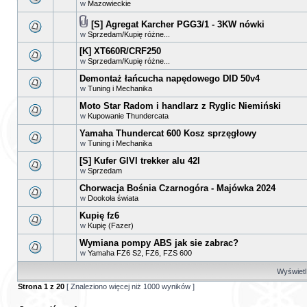
w
Mazowieckie
[S] Agregat Karcher PGG3/1 - 3KW nówki
w
Sprzedam/Kupię różne...
[K] XT660R/CRF250
w
Sprzedam/Kupię różne...
Demontaż łańcucha napędowego DID 50v4
w
Tuning i Mechanika
Moto Star Radom i handlarz z Ryglic Niemiński
w
Kupowanie Thundercata
Yamaha Thundercat 600 Kosz sprzęgłowy
w
Tuning i Mechanika
[S] Kufer GIVI trekker alu 42l
w
Sprzedam
Chorwacja Bośnia Czarnogóra - Majówka 2024
w
Dookoła świata
Kupię fz6
w
Kupię (Fazer)
Wymiana pompy ABS jak sie zabrac?
w
Yamaha FZ6 S2, FZ6, FZS 600
Wyświetl 
Strona
1
z
20
[ Znaleziono więcej niż 1000 wyników ]