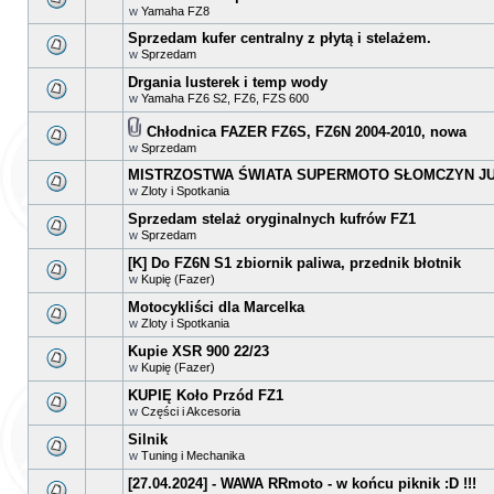
w
Yamaha FZ8
Sprzedam kufer centralny z płytą i stelażem.
w
Sprzedam
Drgania lusterek i temp wody
w
Yamaha FZ6 S2, FZ6, FZS 600
Chłodnica FAZER FZ6S, FZ6N 2004-2010, nowa
w
Sprzedam
MISTRZOSTWA ŚWIATA SUPERMOTO SŁOMCZYN JUŻ
w
Zloty i Spotkania
Sprzedam stelaż oryginalnych kufrów FZ1
w
Sprzedam
[K] Do FZ6N S1 zbiornik paliwa, przednik błotnik
w
Kupię (Fazer)
Motocykliści dla Marcelka
w
Zloty i Spotkania
Kupie XSR 900 22/23
w
Kupię (Fazer)
KUPIĘ Koło Przód FZ1
w
Części i Akcesoria
Silnik
w
Tuning i Mechanika
[27.04.2024] - WAWA RRmoto - w końcu piknik :D !!!