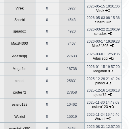
2026-05-15 10:01:06
Virek
0
3927
Virek
2026-05-03 08:15:36
Snarbi
0
4543
Snarbi
2026-03-22 21:06:09
spradox
0
4920
spradox
2026-03-17 19:39:23
Max84303
0
7407
Max84303
2026-03-01 12:53:35
Adasieqq
0
27633
Adasieqq
2026-01-15 19:57:20
Megafon
0
18738
Megafon
2025-12-29 21:41:24
pindol
0
25831
pindol
2025-12-16 14:36:18
pjoter72
0
27858
pjoter72
2025-11-30 14:48:03
estero123
0
10462
estero123
2025-11-24 19:45:46
Woziol
0
15019
Woziol
2025-08-31 12:57:05
marcinklx250
0
9454