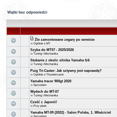
Wątki bez odpowiedzi
Źle zamontowane zegary po serwisie
w
Ogólnie o MT
Szyba do MT07 - 2025/2026
w
Tuning i Mechanika
Stukanie z okolic silnika Yamaha fz6
w
Tuning i Mechanika
Puig Tri-Caster: Jak sztywny jest naprawdę?
w
Ogólnie o Thundercacie
Yamaha tracer 900gt 2020
w
Sprzedam
Wydech do MT-07
w
Tuning i Mechanika
Cześć z Japonii!
w
Przy piwie
Yamaha MT-09 (2022) - Salon Polska, 1. Właściciel
w
Sprzedam