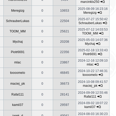
marcinklx250
2025-08-09 16:23:16
Meregizg
0
10653
Meregizg
2025-07-27 15:50:42
SchrauberLukas
0
22504
SchrauberLukas
2025-07-12 14:03:53
TOOM_MM
0
25621
TOOM_MM
2025-05-03 14:07:36
Mychaj
0
20208
Mychaj
2025-02-18 13:33:43
Piotr6691
0
22356
Piotr6691
2024-12-16 12:09:10
mlac
0
23867
mlac
2024-10-22 17:46:31
toooomelo
0
46845
toooomelo
2024-10-08 09:41:57
maciej_pk
0
36673
maciej_pk
2024-09-09 12:55:46
Rafal111
0
28141
Rafal111
2024-09-02 18:07:22
kamil37
0
29597
kamil37
2024-08-03 16:30:23
jarek_d
0
40041