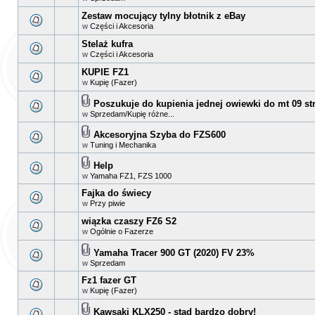
Zestaw mocujący tylny błotnik z eBay
w
Części i Akcesoria
Stelaż kufra
w
Części i Akcesoria
KUPIE FZ1
w
Kupię (Fazer)
Poszukuje do kupienia jednej owiewki do mt 09 stre
w
Sprzedam/Kupię różne...
Akcesoryjna Szyba do FZS600
w
Tuning i Mechanika
Help
w
Yamaha FZ1, FZS 1000
Fajka do świecy
w
Przy piwie
wiązka czaszy FZ6 S2
w
Ogólnie o Fazerze
Yamaha Tracer 900 GT (2020) FV 23%
w
Sprzedam
Fz1 fazer GT
w
Kupię (Fazer)
Kawsaki KLX250 - stad bardzo dobry!