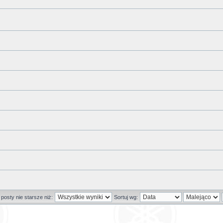
posty nie starsze niż:
Sortuj wg: