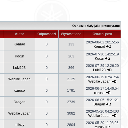
Oznacz działy jako przeczytane
Autor
Odpowiedzi
Wyświetlone
Ostatni post
2026-08-02 20:15:56
Konrad
0
133
Konrad
2026-07-30 14:25:19
Kocur
0
263
Kocur
2026-07-29 12:26:20
Luki123
0
366
Luki123
2026-06-19 07:41:54
Webike Japan
0
2125
Webike Japan
2026-06-17 14:40:54
caruso
0
1791
caruso
2026-06-05 15:21:21
Dragan
0
2739
Dragan
2026-05-26 04:24:03
Webike Japan
0
3082
Webike Japan
2026-05-20 11:08:05
milszy
0
2804
milszy