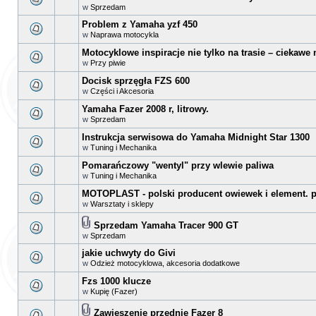
w
Sprzedam
Problem z Yamaha yzf 450
w
Naprawa motocykla
Motocyklowe inspiracje nie tylko na trasie – ciekawe
w
Przy piwie
Docisk sprzęgła FZS 600
w
Części i Akcesoria
Yamaha Fazer 2008 r, litrowy.
w
Sprzedam
Instrukcja serwisowa do Yamaha Midnight Star 1300
w
Tuning i Mechanika
Pomarańczowy "wentyl" przy wlewie paliwa
w
Tuning i Mechanika
MOTOPLAST - polski producent owiewek i element. p
w
Warsztaty i sklepy
Sprzedam Yamaha Tracer 900 GT
w
Sprzedam
jakie uchwyty do Givi
w
Odzież motocyklowa, akcesoria dodatkowe
Fzs 1000 klucze
w
Kupię (Fazer)
Zawieszenie przednie Fazer 8