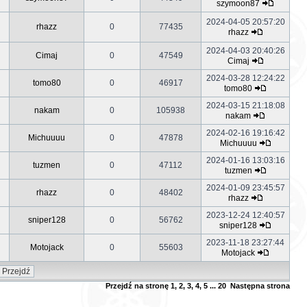
szymoon87
2024-04-05 20:57:20
rhazz
0
77435
rhazz
2024-04-03 20:40:26
Cimaj
0
47549
Cimaj
2024-03-28 12:24:22
tomo80
0
46917
tomo80
2024-03-15 21:18:08
nakam
0
105938
nakam
2024-02-16 19:16:42
Michuuuu
0
47878
Michuuuu
2024-01-16 13:03:16
tuzmen
0
47112
tuzmen
2024-01-09 23:45:57
rhazz
0
48402
rhazz
2023-12-24 12:40:57
sniper128
0
56762
sniper128
2023-11-18 23:27:44
Motojack
0
55603
Motojack
Przejdź na stronę
1
,
2
,
3
,
4
,
5
...
20
Następna strona