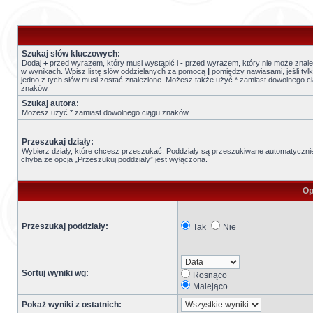
Szukaj słów kluczowych:
Dodaj
+
przed wyrazem, który musi wystąpić i
-
przed wyrazem, który nie może znale
w wynikach. Wpisz listę słów oddzielanych za pomocą
|
pomiędzy nawiasami, jeśli tyl
jedno z tych słów musi zostać znalezione. Możesz także użyć * zamiast dowolnego c
znaków.
Szukaj autora:
Możesz użyć * zamiast dowolnego ciągu znaków.
Przeszukaj działy:
Wybierz działy, które chcesz przeszukać. Poddziały są przeszukiwane automatyczni
chyba że opcja „Przeszukuj poddziały” jest wyłączona.
Op
Przeszukaj poddziały:
Tak
Nie
Sortuj wyniki wg:
Rosnąco
Malejąco
Pokaż wyniki z ostatnich: