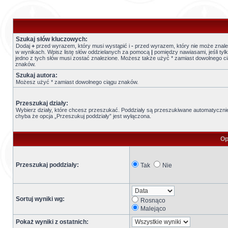
Szukaj słów kluczowych:
Dodaj
+
przed wyrazem, który musi wystąpić i
-
przed wyrazem, który nie może znale
w wynikach. Wpisz listę słów oddzielanych za pomocą
|
pomiędzy nawiasami, jeśli tyl
jedno z tych słów musi zostać znalezione. Możesz także użyć * zamiast dowolnego c
znaków.
Szukaj autora:
Możesz użyć * zamiast dowolnego ciągu znaków.
Przeszukaj działy:
Wybierz działy, które chcesz przeszukać. Poddziały są przeszukiwane automatyczni
chyba że opcja „Przeszukuj poddziały” jest wyłączona.
Op
Przeszukaj poddziały:
Tak
Nie
Sortuj wyniki wg:
Rosnąco
Malejąco
Pokaż wyniki z ostatnich: