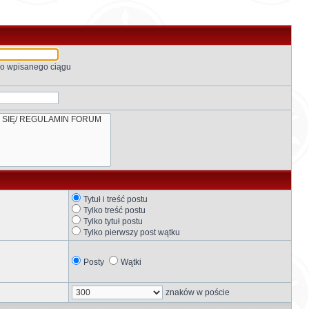
go wpisanego ciągu
Tytuł i treść postu
Tylko treść postu
Tylko tytuł postu
Tylko pierwszy post wątku
Posty
Wątki
znaków w poście