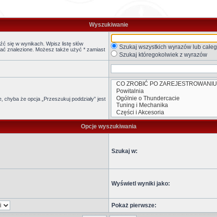
Wyszukiwanie
ć się w wynikach. Wpisz listę słów
Szukaj wszystkich wyrazów lub całe
stać znalezione. Możesz także użyć * zamiast
Szukaj któregokolwiek z wyrazów
 chyba że opcja „Przeszukuj poddziały” jest
Opcje wyszukiwania
Szukaj w:
Wyświetl wyniki jako:
Pokaż pierwsze: