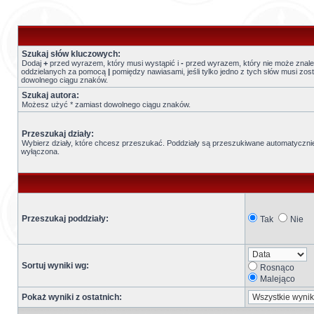
Szukaj słów kluczowych:
Dodaj
+
przed wyrazem, który musi wystąpić i
-
przed wyrazem, który nie może znaleź
oddzielanych za pomocą
|
pomiędzy nawiasami, jeśli tylko jedno z tych słów musi zo
dowolnego ciągu znaków.
Szukaj autora:
Możesz użyć * zamiast dowolnego ciągu znaków.
Przeszukaj działy:
Wybierz działy, które chcesz przeszukać. Poddziały są przeszukiwane automatycznie,
wyłączona.
Przeszukaj poddziały:
Tak
Nie
Sortuj wyniki wg:
Rosnąco
Malejąco
Pokaż wyniki z ostatnich: