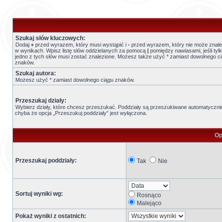
Szukaj słów kluczowych:
Dodaj
+
przed wyrazem, który musi wystąpić i
-
przed wyrazem, który nie może znale
w wynikach. Wpisz listę słów oddzielanych za pomocą
|
pomiędzy nawiasami, jeśli tyl
jedno z tych słów musi zostać znalezione. Możesz także użyć * zamiast dowolnego c
znaków.
Szukaj autora:
Możesz użyć * zamiast dowolnego ciągu znaków.
Przeszukaj działy:
Wybierz działy, które chcesz przeszukać. Poddziały są przeszukiwane automatyczni
chyba że opcja „Przeszukuj poddziały” jest wyłączona.
Op
Przeszukaj poddziały:
Tak
Nie
Sortuj wyniki wg:
Rosnąco
Malejąco
Pokaż wyniki z ostatnich: