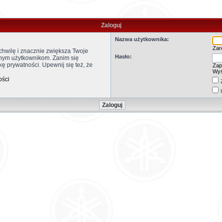
Zaloguj
Nazwa użytkownika:
Zare
 chwilę i znacznie zwiększa Twoje
Hasło:
anym użytkownikom. Zanim się
kę prywatności. Upewnij się też, że
Zap
Wyś
ości