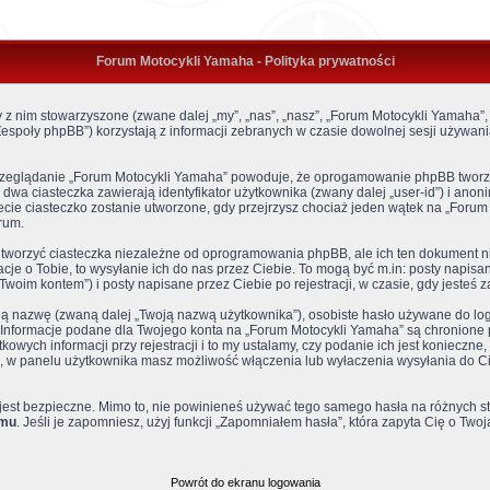
Forum Motocykli Yamaha - Polityka prywatności
 z nim stowarzyszone (zwane dalej „my”, „nas”, „nasz”, „Forum Motocykli Yamaha”, „h
poły phpBB”) korzystają z informacji zebranych w czasie dowolnej sesji używani
przeglądanie „Forum Motocykli Yamaha” powoduje, że oprogamowanie phpBB tworzy
 ciasteczka zawierają identyfikator użytkownika (zwany dalej „user-id”) i anonimo
e ciasteczko zostanie utworzone, gdy przejrzysz chociaż jeden wątek na „Forum 
rum.
worzyć ciasteczka niezależne od oprogramowania phpBB, ale ich ten dokument nie
je o Tobie, to wysyłanie ich do nas przez Ciebie. To mogą być m.in: posty napis
Twoim kontem”) i posty napisane przez Ciebie po rejestracji, w czasie, gdy jesteś 
jną nazwę (zwaną dalej „Twoją nazwą użytkownika”), osobiste hasło używane do lo
. Informacje podane dla Twojego konta na „Forum Motocykli Yamaha” są chronion
ych informacji przy rejestracji i to my ustalamy, czy podanie ich jest konieczn
cej, w panelu użytkownika masz możliwość włączenia lub wyłaczenia wysyłania d
 jest bezpieczne. Mimo to, nie powinieneś używać tego samego hasła na różnych 
omu
. Jeśli je zapomniesz, użyj funkcji „Zapomniałem hasła”, która zapyta Cię o Tw
Powrót do ekranu logowania