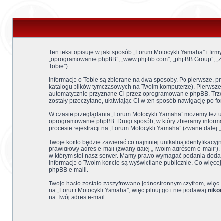
Ten tekst opisuje w jaki sposób „Forum Motocykli Yamaha” i firmy
„oprogramowanie phpBB”, „www.phpbb.com”, „phpBB Group”, „Zes
Tobie”).
Informacje o Tobie są zbierane na dwa sposoby. Po pierwsze, 
katalogu plików tymczasowych na Twoim komputerze). Pierwsze dwa
automatycznie przyznane Ci przez oprogramowanie phpBB. Trzeci
zostały przeczytane, ułatwiając Ci w ten sposób nawigację po fo
W czasie przeglądania „Forum Motocykli Yamaha” możemy też ut
oprogramowanie phpBB. Drugi sposób, w który zbieramy informac
procesie rejestracji na „Forum Motocykli Yamaha” (zwane dalej „
Twoje konto będzie zawierać co najmniej unikalną identyfikacy
prawidłowy adres e-mail (zwany dalej „Twoim adresem e-mail”)
w którym stoi nasz serwer. Mamy prawo wymagać podania dodatkow
informacje o Twoim koncie są wyświetlane publicznie. Co wię
phpBB e-maili.
Twoje hasło zostało zaszyfrowane jednostronnym szyfrem, więc
na „Forum Motocykli Yamaha”, więc pilnuj go i nie podawaj
nik
na Twój adres e-mail.