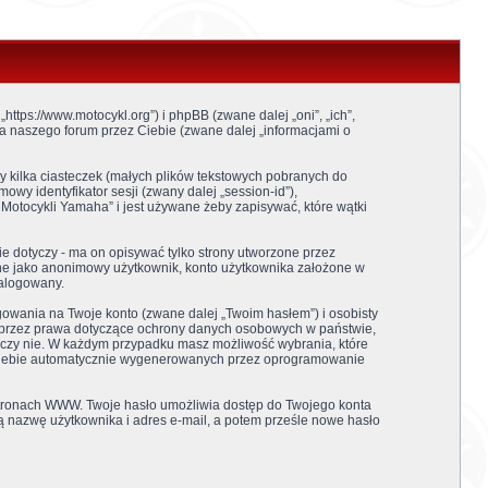
ttps://www.motocykl.org”) i phpBB (zwane dalej „oni”, „ich”,
a naszego forum przez Ciebie (zwane dalej „informacjami o
 kilka ciasteczek (małych plików tekstowych pobranych do
wy identyfikator sesji (zwany dalej „session-id”),
Motocykli Yamaha” i jest używane żeby zapisywać, które wątki
 dotyczy - ma on opisywać tylko strony utworzone przez
ane jako anonimowy użytkownik, konto użytkownika założone w
zalogowany.
gowania na Twoje konto (zwane dalej „Twoim hasłem”) i osobisty
e przez prawa dotyczące ochrony danych osobowych w państwie,
e, czy nie. W każdym przypadku masz możliwość wybrania, które
o Ciebie automatycznie wygenerowanych przez oprogramowanie
stronach WWW. Twoje hasło umożliwia dostęp do Twojego konta
oją nazwę użytkownika i adres e-mail, a potem prześle nowe hasło