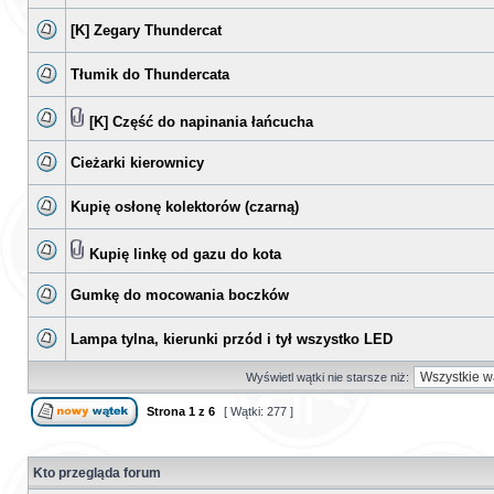
[K] Zegary Thundercat
Tłumik do Thundercata
[K] Część do napinania łańcucha
Cieżarki kierownicy
Kupię osłonę kolektorów (czarną)
Kupię linkę od gazu do kota
Gumkę do mocowania boczków
Lampa tylna, kierunki przód i tył wszystko LED
Wyświetl wątki nie starsze niż:
Strona
1
z
6
[ Wątki: 277 ]
Kto przegląda forum