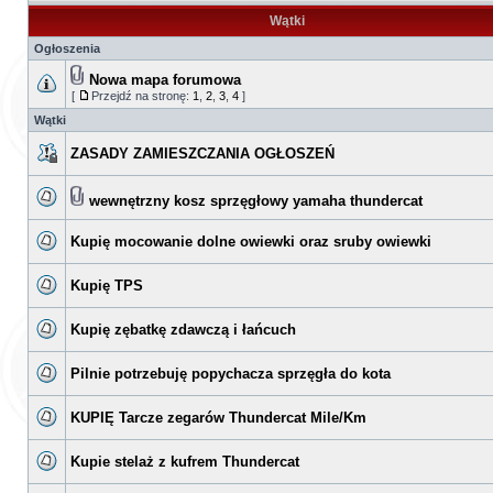
Wątki
Ogłoszenia
Nowa mapa forumowa
[
Przejdź na stronę:
1
,
2
,
3
,
4
]
Wątki
ZASADY ZAMIESZCZANIA OGŁOSZEŃ
wewnętrzny kosz sprzęgłowy yamaha thundercat
Kupię mocowanie dolne owiewki oraz sruby owiewki
Kupię TPS
Kupię zębatkę zdawczą i łańcuch
Pilnie potrzebuję popychacza sprzęgła do kota
KUPIĘ Tarcze zegarów Thundercat Mile/Km
Kupie stelaż z kufrem Thundercat