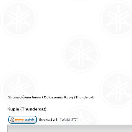
Strona główna forum
/
Ogłoszenia
/
Kupię (Thundercat)
Kupię (Thundercat)
Strona
1
z
6
[ Wątki: 277 ]