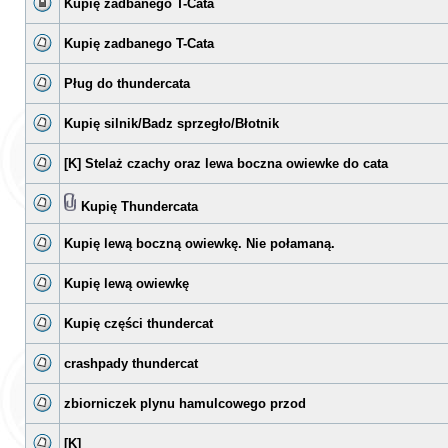
Kupię zadbanego T-Cata
Kupię zadbanego T-Cata
Pług do thundercata
Kupię silnik/Badz sprzegło/Błotnik
[K] Stelaż czachy oraz lewa boczna owiewke do cata
Kupię Thundercata
Kupię lewą boczną owiewkę. Nie połamaną.
Kupię lewą owiewkę
Kupię części thundercat
crashpady thundercat
zbiorniczek plynu hamulcowego przod
[K]