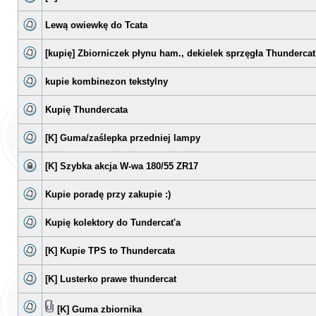
Lewą owiewkę do Tcata
[kupię] Zbiorniczek płynu ham., dekielek sprzęgła Thundercat
kupie kombinezon tekstylny
Kupię Thundercata
[K] Guma/zaślepka przedniej lampy
[K] Szybka akcja W-wa 180/55 ZR17
Kupie poradę przy zakupie :)
Kupię kolektory do Tundercat'a
[K] Kupie TPS to Thundercata
[K] Lusterko prawe thundercat
[K] Guma zbiornika