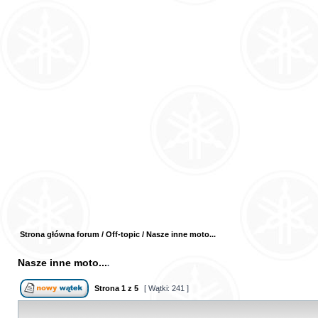
Strona główna forum
/
Off-topic
/
Nasze inne moto...
Nasze inne moto...
Strona
1
z
5
[ Wątki: 241 ]