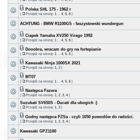
Polska SHL 175 - 1962 r
[
Przejdź na stronę:
1
...
4
,
5
,
6
]
ACHTUNG - BMW R1100GS - faszystowski wundergun
Ciapek Yamaha XV250 Virago 1992
[
Przejdź na stronę:
1
...
4
,
5
,
6
]
Dooobra, wracam do gry na fortepianie
[
Przejdź na stronę:
1
...
4
,
5
,
6
]
Kawasaki Ninja 1000SX 2021
[
Przejdź na stronę:
1
,
2
]
MT07
[
Przejdź na stronę:
1
...
4
,
5
,
6
]
Następca Fazera
[
Przejdź na stronę:
1
,
2
,
3
,
4
]
Suzukati SV650S - Ducati dla ubogich :)
[
Przejdź na stronę:
1
,
2
]
Godny następca FZSa - czyli 1050 powodów do radości.
[
Przejdź na stronę:
1
,
2
,
3
,
4
]
Kawasaki GPZ1100