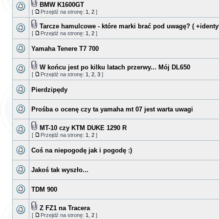
BMW K1600GT
[
Przejdź na stronę:
1
,
2
]
Tarcze hamulcowe - które marki brać pod uwagę? ( +identyf
[
Przejdź na stronę:
1
,
2
]
Yamaha Tenere T7 700
W końcu jest po kilku latach przerwy... Mój DL650
[
Przejdź na stronę:
1
,
2
,
3
]
Pierdzipędy
Prośba o ocenę czy ta yamaha mt 07 jest warta uwagi
MT-10 czy KTM DUKE 1290 R
[
Przejdź na stronę:
1
,
2
]
Coś na niepogodę jak i pogodę :)
Jakoś tak wyszło...
TDM 900
Z FZ1 na Tracera
[
Przejdź na stronę:
1
,
2
]