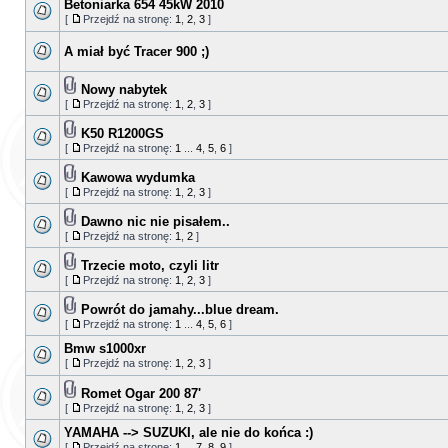
Betoniarka 654 45kW 2010
[
Przejdź na stronę:
1
,
2
,
3
]
A miał być Tracer 900 ;)
Nowy nabytek
[
Przejdź na stronę:
1
,
2
,
3
]
K50 R1200GS
[
Przejdź na stronę:
1
...
4
,
5
,
6
]
Kawowa wydumka
[
Przejdź na stronę:
1
,
2
,
3
]
Dawno nic nie pisałem..
[
Przejdź na stronę:
1
,
2
]
Trzecie moto, czyli litr
[
Przejdź na stronę:
1
,
2
,
3
]
Powrót do jamahy...blue dream.
[
Przejdź na stronę:
1
...
4
,
5
,
6
]
Bmw s1000xr
[
Przejdź na stronę:
1
,
2
,
3
]
Romet Ogar 200 87'
[
Przejdź na stronę:
1
,
2
,
3
]
YAMAHA --> SUZUKI, ale nie do końca :)
[
Przejdź na stronę:
1
...
7
,
8
,
9
]