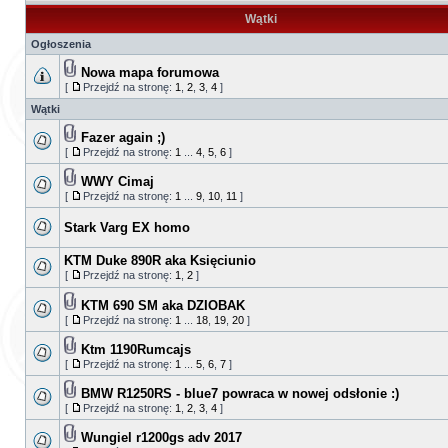
Wątki
Ogłoszenia
Nowa mapa forumowa
[
Przejdź na stronę:
1
,
2
,
3
,
4
]
Wątki
Fazer again ;)
[
Przejdź na stronę:
1
...
4
,
5
,
6
]
WWY Cimaj
[
Przejdź na stronę:
1
...
9
,
10
,
11
]
Stark Varg EX homo
KTM Duke 890R aka Księciunio
[
Przejdź na stronę:
1
,
2
]
KTM 690 SM aka DZIOBAK
[
Przejdź na stronę:
1
...
18
,
19
,
20
]
Ktm 1190Rumcajs
[
Przejdź na stronę:
1
...
5
,
6
,
7
]
BMW R1250RS - blue7 powraca w nowej odsłonie :)
[
Przejdź na stronę:
1
,
2
,
3
,
4
]
Wungiel r1200gs adv 2017