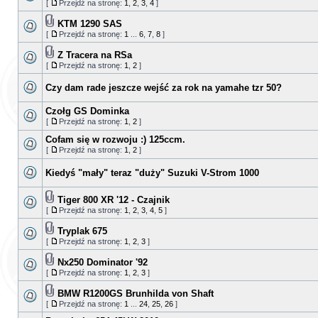
[
Przejdź na stronę:
1
,
2
,
3
,
4
]
KTM 1290 SAS
[
Przejdź na stronę:
1
...
6
,
7
,
8
]
Z Tracera na RSa
[
Przejdź na stronę:
1
,
2
]
Czy dam rade jeszcze wejść za rok na yamahe tzr 50?
Czołg GS Dominka
[
Przejdź na stronę:
1
,
2
]
Cofam się w rozwoju :) 125ccm.
[
Przejdź na stronę:
1
,
2
]
Kiedyś "mały" teraz "duży" Suzuki V-Strom 1000
Tiger 800 XR '12 - Czajnik
[
Przejdź na stronę:
1
,
2
,
3
,
4
,
5
]
Tryplak 675
[
Przejdź na stronę:
1
,
2
,
3
]
Nx250 Dominator '92
[
Przejdź na stronę:
1
,
2
,
3
]
BMW R1200GS Brunhilda von Shaft
[
Przejdź na stronę:
1
...
24
,
25
,
26
]