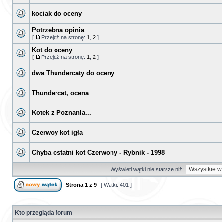
kociak do oceny
Potrzebna opinia
[
Przejdź na stronę:
1
,
2
]
Kot do oceny
[
Przejdź na stronę:
1
,
2
]
dwa Thundercaty do oceny
Thundercat, ocena
Kotek z Poznania...
Czerwoy kot igła
Chyba ostatni kot Czerwony - Rybnik - 1998
Wyświetl wątki nie starsze niż:
Strona
1
z
9
[ Wątki: 401 ]
Kto przegląda forum