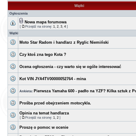
Wątki
Ogłoszenia
Nowa mapa forumowa
[
Przejdź na stronę:
1
,
2
,
3
,
4
]
Wątki
Moto Star Radom i handlarz z Ryglic Niemiński
Czy ktoś zna tego Kota ?
Ocena ogłoszenia - czy warto się w ogóle interesować
Kot VIN JYA4TV00000052764 - mina
Pierwsza Yamaha 600 - padło na YZF? Kilka sztuk z P
Ankieta:
Prośba przed obejrzeniem motocykla.
Opinia na temat handlarza
[
Przejdź na stronę:
1
,
2
]
Proszę o pomoc w ocenie