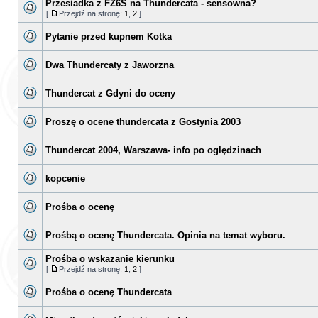
Przesiadka z FZ6S na Thundercata - sensowna?
[
Przejdź na stronę:
1
,
2
]
Pytanie przed kupnem Kotka
Dwa Thundercaty z Jaworzna
Thundercat z Gdyni do oceny
Proszę o ocene thundercata z Gostynia 2003
Thundercat 2004, Warszawa- info po oględzinach
kopcenie
Prośba o ocenę
Prośbą o ocenę Thundercata. Opinia na temat wyboru.
Prośba o wskazanie kierunku
[
Przejdź na stronę:
1
,
2
]
Prośba o ocenę Thundercata