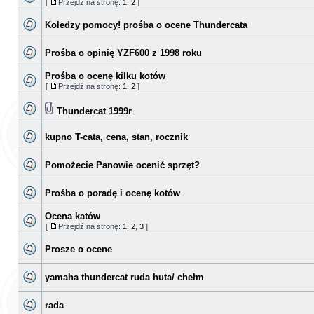
[
Przejdź na stronę:
1
,
2
]
Koledzy pomocy! prośba o ocene Thundercata
Prośba o opinię YZF600 z 1998 roku
Prośba o ocenę kilku kotów
[
Przejdź na stronę:
1
,
2
]
Thundercat 1999r
kupno T-cata, cena, stan, rocznik
Pomożecie Panowie ocenić sprzęt?
Prośba o poradę i ocenę kotów
Ocena katów
[
Przejdź na stronę:
1
,
2
,
3
]
Prosze o ocene
yamaha thundercat ruda huta/ chełm
rada