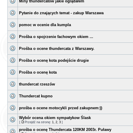
Miny thundercatów jakie oglądałem
Pytanie do znających temat - zakup Warszawa
pomoc w ocenie dla kumpla
Prośba o spojrzenie fachowym okiem ...
Prośba o ocene thundercata z Warszawy.
Prośba o ocenę kota podejście drugie
Prośba o ocenę kota
thundercat rzeszów
Thundercat kupno
prośba o ocene motocykli przed zakupnem:))
Wybór ocena okiem sympatykow Ślask
[
Przejdź na stronę:
1
,
2
,
3
]
prośba o ocenę Thundercata 120KM 2003r. Puławy