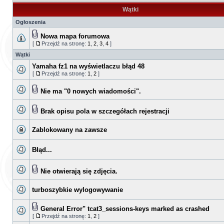
Wątki
Ogłoszenia
Nowa mapa forumowa
[
Przejdź na stronę:
1
,
2
,
3
,
4
]
Wątki
Yamaha fz1 na wyświetlaczu błąd 48
[
Przejdź na stronę:
1
,
2
]
Nie ma "0 nowych wiadomości".
Brak opisu pola w szczegółach rejestracji
Zablokowany na zawsze
Błąd...
Nie otwierają się zdjęcia.
turboszybkie wylogowywanie
General Error" tcat3_sessions-keys marked as crashed
[
Przejdź na stronę:
1
,
2
]