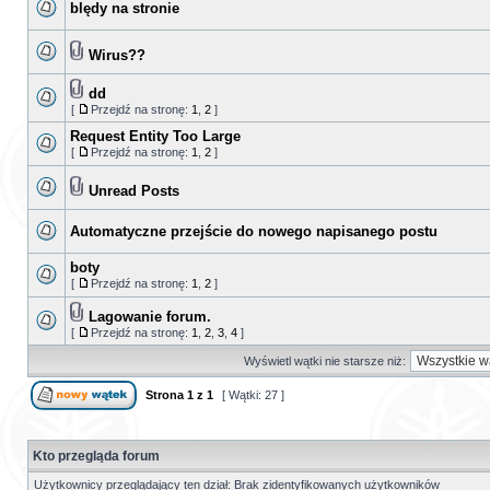
blędy na stronie
Wirus??
dd
[
Przejdź na stronę:
1
,
2
]
Request Entity Too Large
[
Przejdź na stronę:
1
,
2
]
Unread Posts
Automatyczne przejście do nowego napisanego postu
boty
[
Przejdź na stronę:
1
,
2
]
Lagowanie forum.
[
Przejdź na stronę:
1
,
2
,
3
,
4
]
Wyświetl wątki nie starsze niż:
Strona
1
z
1
[ Wątki: 27 ]
Kto przegląda forum
Użytkownicy przeglądający ten dział: Brak zidentyfikowanych użytkowników