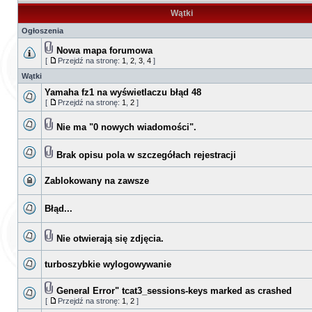
Wątki
Ogłoszenia
Nowa mapa forumowa
[
Przejdź na stronę:
1
,
2
,
3
,
4
]
Wątki
Yamaha fz1 na wyświetlaczu błąd 48
[
Przejdź na stronę:
1
,
2
]
Nie ma "0 nowych wiadomości".
Brak opisu pola w szczegółach rejestracji
Zablokowany na zawsze
Błąd...
Nie otwierają się zdjęcia.
turboszybkie wylogowywanie
General Error" tcat3_sessions-keys marked as crashed
[
Przejdź na stronę:
1
,
2
]