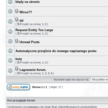
blędy na stronie
Wirus??
dd
[
Przejdź na stronę:
1
,
2
]
Request Entity Too Large
[
Przejdź na stronę:
1
,
2
]
Unread Posts
Automatyczne przejście do nowego napisanego postu
boty
[
Przejdź na stronę:
1
,
2
]
Lagowanie forum.
[
Przejdź na stronę:
1
,
2
,
3
,
4
]
Wyświetl wątki nie starsze niż:
Strona
1
z
1
[ Wątki: 27 ]
Kto przegląda forum
Użytkownicy przeglądający ten dział: Brak zidentyfikowanych użytkowników