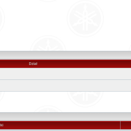
Dział
ki