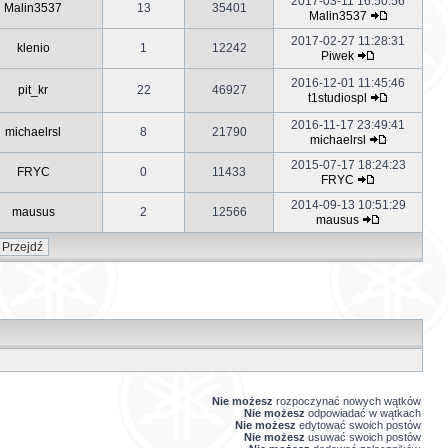
2017-03-11 16:50:56
Malin3537
13
35401
Malin3537
2017-02-27 11:28:31
klenio
1
12242
Piwek
2016-12-01 11:45:46
pit_kr
22
46927
t1studiospl
2016-11-17 23:49:41
michaelrsl
8
21790
michaelrsl
2015-07-17 18:24:23
FRYC
0
11433
FRYC
2014-09-13 10:51:29
mausus
2
12566
mausus
Nie możesz
rozpoczynać nowych wątków
Nie możesz
odpowiadać w wątkach
Nie możesz
edytować swoich postów
Nie możesz
usuwać swoich postów