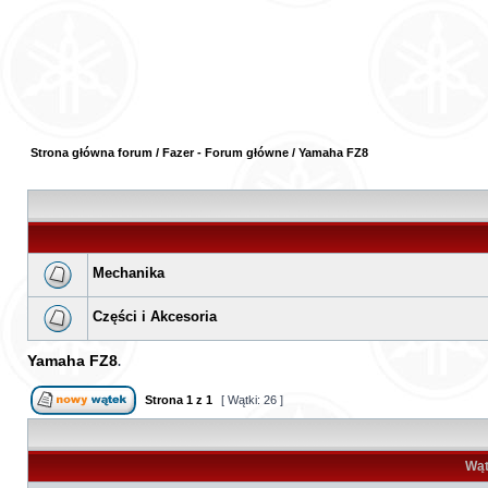
Strona główna forum
/
Fazer - Forum główne
/
Yamaha FZ8
Mechanika
Części i Akcesoria
Yamaha FZ8
Strona
1
z
1
[ Wątki: 26 ]
Wąt