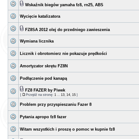
Wskaźnik biegów yamaha fz8, rn25, ABS
Wycięcie katalizatora
FZ8SA 2012 olej do przedniego zawieszenia
Wymiana licznika
Licznik i obrotomierz nie pokazuje prędkości
Amortyzator skrętu FZ8N
Podłączenie pod kanapą
FZ8 FAZER by Piwek
[
Przejdź na stronę:
1
...
13
,
14
,
15
]
Problem przy przyspieszaniu Fazer 8
Pytania apropo fz8 fazer
Witam wszystkich i proszę o pomoc w kupnie fz8