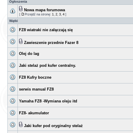
Ogłoszenia
Nowa mapa forumowa
[
Przejdź na stronę:
1
,
2
,
3
,
4
]
Wątki
FZ8 wiatraki nie załączają się
Zawieszenie przednie Fazer 8
Olej do lag
Jaki stelaż pod kufer centralny.
FZ8 Kufry boczne
serwis manual FZ8
Yamaha FZ8 -Wymiana oleju itd
FZ8- akumulator
Jaki kufer pod oryginalny stelaż