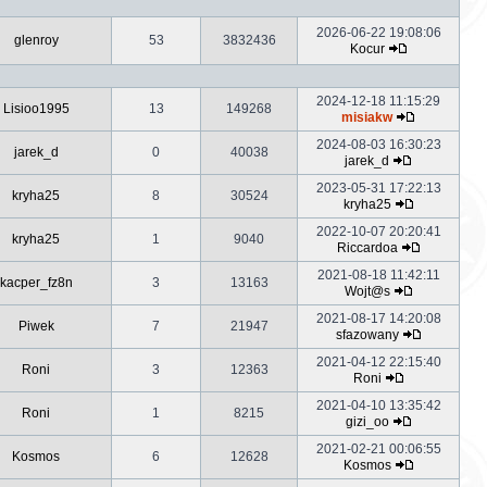
2026-06-22 19:08:06
glenroy
53
3832436
Kocur
2024-12-18 11:15:29
Lisioo1995
13
149268
misiakw
2024-08-03 16:30:23
jarek_d
0
40038
jarek_d
2023-05-31 17:22:13
kryha25
8
30524
kryha25
2022-10-07 20:20:41
kryha25
1
9040
Riccardoa
2021-08-18 11:42:11
kacper_fz8n
3
13163
Wojt@s
2021-08-17 14:20:08
Piwek
7
21947
sfazowany
2021-04-12 22:15:40
Roni
3
12363
Roni
2021-04-10 13:35:42
Roni
1
8215
gizi_oo
2021-02-21 00:06:55
Kosmos
6
12628
Kosmos