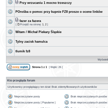
Przy wrzucaniu 1 mocno trzeszczy
POrośba o pomoc przy kupnie FZ8 prosze o ocene linków
fazer za fazera
[
Przejdź na stronę:
1
,
2
]
Witam / Michał Piekary Śląskie
Tylny zacisk hamulca
tlumik fz8
Wyświetl 
Strona
1
z
1
[ Wątki: 26 ]
Kto przegląda forum
Użytkownicy przeglądający ten dział: Brak zidentyfikowanych użytkowników
Nieprzeczytane posty
Brak nieprzeczytanych postów
Nieprzeczytane posty [ Popularne ]
Brak nieprzeczytanych postów [