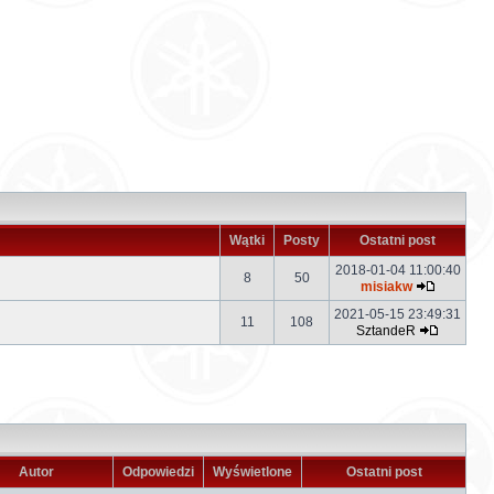
Wątki
Posty
Ostatni post
2018-01-04 11:00:40
8
50
misiakw
2021-05-15 23:49:31
11
108
SztandeR
Autor
Odpowiedzi
Wyświetlone
Ostatni post