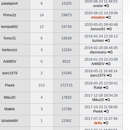
2020-06-23 11:48:53
patatajevil
6
15325
avalar
2020-06-21 14:19:06
PrimuZz
14
29873
misiakw
2020-05-01 09:40:48
kempa662
12
24734
Janusz81
2019-02-24 12:16:12
Tomo31
6
16628
tuzmen
2019-02-20 00:46:05
bartezzzz
3
12264
sfazowany
2019-01-23 22:23:09
ArtiMDV
0
9522
ArtiMDV
2018-05-11 16:46:14
daro1979
2
15345
daro1979
2018-03-25 12:00:41
Piwek
213
272715
Rafał
2017-12-28 20:54:26
Miku20
4
17825
Miku20
2017-10-23 11:58:06
Matkrk
3
12786
Piwek
2017-07-27 11:37:49
dziadek84
1
11562
delta