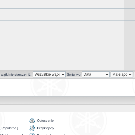
wątki nie starsze niż:
Sortuj wg
Ogłoszenie
 Popularne ]
Przyklejony