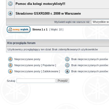
Pomoc dla kolegi motocyklisty!!!
Skradziono GSXR1000 r. 2008 w Warszawie
Wyświetl wątki nie starsze niż:
Strona
1
z
1
[ Wątki: 10 ]
Kto przegląda forum
Użytkownicy przeglądający ten dział: Brak zidentyfikowanych użytkowników
Nieprzeczytane posty
Brak nieprzeczytanych postów
Nieprzeczytane posty [ Popularne ]
Brak nieprzeczytanych postów [
Nieprzeczytane posty [ Zablokowane ]
Brak nieprzeczytanych postów 
Szukaj: