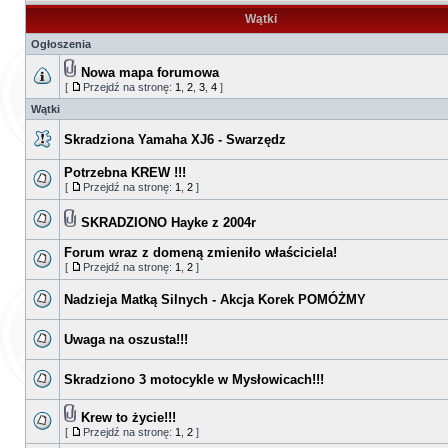
Wątki
Ogłoszenia
Nowa mapa forumowa
[
Przejdź na stronę:
1
,
2
,
3
,
4
]
Wątki
Skradziona Yamaha XJ6 - Swarzędz
Potrzebna KREW !!!
[
Przejdź na stronę:
1
,
2
]
SKRADZIONO Hayke z 2004r
Forum wraz z domeną zmieniło właściciela!
[
Przejdź na stronę:
1
,
2
]
Nadzieja Matką Silnych - Akcja Korek POMÓŻMY
Uwaga na oszusta!!!
Skradziono 3 motocykle w Mysłowicach!!!
Krew to życie!!!
[
Przejdź na stronę:
1
,
2
]