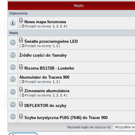
Wątki
Ogłoszenia
Nowa mapa forumowa
[
Przejdź na stronę:
1
,
2
,
3
,
4
]
Wątki
Światła przeciwmgielne LED
[
Przejdź na stronę:
1
,
2
]
Źródło części do Yamahy
Rizoma BS172B - Lusterko
Akumulator do Tracera 900
[
Przejdź na stronę:
1
,
2
]
Zimowanie akumulatora
[
Przejdź na stronę:
1
,
2
,
3
,
4
]
DEFLEKTOR do szyby
Szyba turystyczna PUIG (7646) do Tracer 900
Wyświetl wątki nie starsze niż: