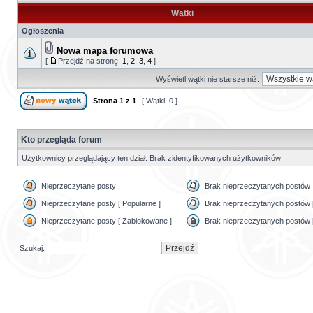
Wątki
Ogłoszenia
Nowa mapa forumowa
[
Przejdź na stronę:
1
,
2
,
3
,
4
]
Wyświetl wątki nie starsze niż:
Strona
1
z
1
[ Wątki: 0 ]
Kto przegląda forum
Użytkownicy przeglądający ten dział: Brak zidentyfikowanych użytkowników
Nieprzeczytane posty
Brak nieprzeczytanych postów
Nieprzeczytane posty [ Popularne ]
Brak nieprzeczytanych postów [
Nieprzeczytane posty [ Zablokowane ]
Brak nieprzeczytanych postów 
Szukaj: