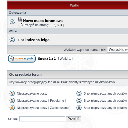
Wątki
Ogłoszenia
Nowa mapa forumowa
[
Przejdź na stronę:
1
,
2
,
3
,
4
]
Wątki
uszkodzona felga
Wyświetl wątki nie starsze niż:
Strona
1
z
1
[ Wątki: 1 ]
Kto przegląda forum
Użytkownicy przeglądający ten dział: Brak zidentyfikowanych użytkowników
Nieprzeczytane posty
Brak nieprzeczytanych postów
Nieprzeczytane posty [ Popularne ]
Brak nieprzeczytanych postów [
Nieprzeczytane posty [ Zablokowane ]
Brak nieprzeczytanych postów 
Szukaj: