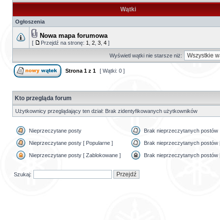
Wątki
Ogłoszenia
Nowa mapa forumowa
[
Przejdź na stronę:
1
,
2
,
3
,
4
]
Wyświetl wątki nie starsze niż:
Strona
1
z
1
[ Wątki: 0 ]
Kto przegląda forum
Użytkownicy przeglądający ten dział: Brak zidentyfikowanych użytkowników
Nieprzeczytane posty
Brak nieprzeczytanych postów
Nieprzeczytane posty [ Popularne ]
Brak nieprzeczytanych postów [
Nieprzeczytane posty [ Zablokowane ]
Brak nieprzeczytanych postów 
Szukaj: