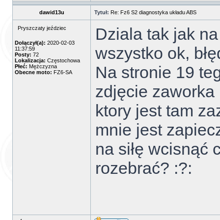
dawid13u
Tytuł:
Re: Fz6 S2 diagnostyka układu ABS
Dziala tak jak na
Pryszczaty jeździec
Dołączył(a):
2020-02-03
wszystko ok, bł
11:37:59
Posty:
72
Lokalizacja:
Częstochowa
Na stronie 19 te
Płeć:
Mężczyzna
Obecne moto:
FZ6-SA
zdjęcie zaworka 
ktory jest tam 
mnie jest zapiec
na siłę wcisnąć 
rozebrać? :?: