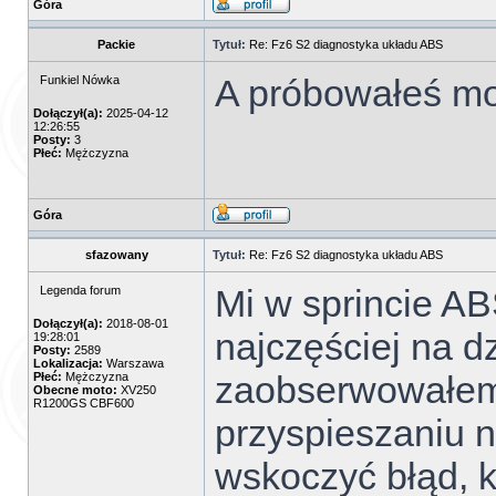
Góra
Packie
Tytuł:
Re: Fz6 S2 diagnostyka układu ABS
A próbowałeś mo
Funkiel Nówka
Dołączył(a):
2025-04-12
12:26:55
Posty:
3
Płeć:
Mężczyzna
Góra
sfazowany
Tytuł:
Re: Fz6 S2 diagnostyka układu ABS
Mi w sprincie A
Legenda forum
Dołączył(a):
2018-08-01
najczęściej na d
19:28:01
Posty:
2589
Lokalizacja:
Warszawa
zaobserwowałem
Płeć:
Mężczyzna
Obecne moto:
XV250
R1200GS CBF600
przyspieszaniu n
wskoczyć błąd, 