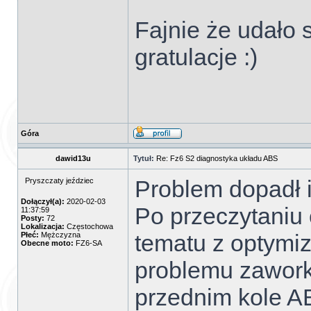
Fajnie że udało 
gratulacje :)
Góra
dawid13u
Tytuł:
Re: Fz6 S2 diagnostyka układu ABS
Problem dopadł i
Pryszczaty jeździec
Dołączył(a):
2020-02-03
Po przeczytaniu
11:37:59
Posty:
72
Lokalizacja:
Częstochowa
tematu z optym
Płeć:
Mężczyzna
Obecne moto:
FZ6-SA
problemu zawork
przednim kole AB