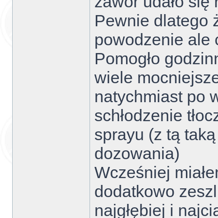
zawór udało się 
Pewnie dlatego ż
powodzenie ale 
Pomogło godzinn
wiele mocniejsze
natychmiast po w
schłodzenie tło
sprayu (z tą tak
dozowania)
Wcześniej miałe
dodatkowo zeszl
najgłębiej i najc