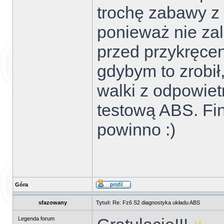
trochę zabawy z
ponieważ nie za
przed przykręce
gdybym to zrobił
walki z odpowie
testową ABS. Fin
powinno :)
Góra
sfazowany
Tytuł:
Re: Fz6 S2 diagnostyka układu ABS
Legenda forum