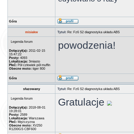
Góra
misiakw
Tytuł:
Re: Fz6 S2 diagnostyka układu ABS
powodzenia!
Legenda forum
Dołączył(a):
2011-02-15
15:47:22
Posty:
4093
Lokalizacja:
3miasto
Płeć:
Pół człowiek pół muffin
Obecne moto:
tiger 800
Góra
sfazowany
Tytuł:
Re: Fz6 S2 diagnostyka układu ABS
Gratulacje
Legenda forum
Dołączył(a):
2018-08-01
19:28:01
Posty:
2589
Lokalizacja:
Warszawa
Płeć:
Mężczyzna
Obecne moto:
XV250
R1200GS CBF600