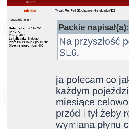
Autor
misiakw
Tytuł:
Re: Fz6 S2 diagnostyka układu ABS
Legenda forum
Packie napisał(a)
Dołączył(a):
2011-02-15
15:47:22
Posty:
4093
Na przyszłość 
Lokalizacja:
3miasto
Płeć:
Pół człowiek pół muffin
Obecne moto:
tiger 800
SL6.
ja polecam co ja
każdym pojeździ
miesiące celowo 
przód i tył żeby
wymiana płynu co