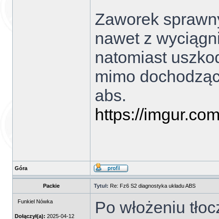
Zaworek sprawny
nawet z wyciągni
natomiast uszko
mimo dochodzące
abs.
https://imgur.c
Góra
Packie
Tytuł:
Re: Fz6 S2 diagnostyka układu ABS
Po włożeniu tłoc
Funkiel Nówka
Dołączył(a):
2025-04-12