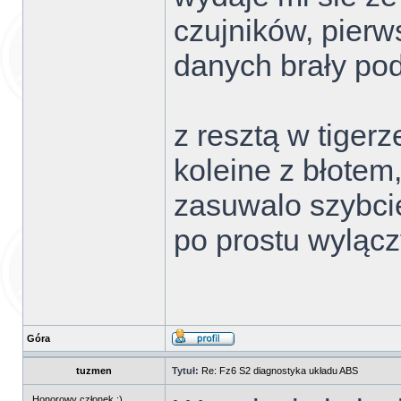
czujników, pierw
danych brały po
z resztą w tiger
koleine z błotem,
zasuwalo szybcie
po prostu wylączy
Góra
tuzmen
Tytuł:
Re: Fz6 S2 diagnostyka układu ABS
Honorowy członek ;)