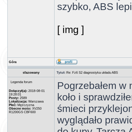
szybko, ABS lepie
[ img ]
Góra
sfazowany
Tytuł:
Re: Fz6 S2 diagnostyka układu ABS
Pogrzebałem w no
Legenda forum
Dołączył(a):
2018-08-01
koło i sprawdził
19:28:01
Posty:
2589
Lokalizacja:
Warszawa
śmieci przyklej
Płeć:
Mężczyzna
Obecne moto:
XV250
R1200GS CBF600
wyglądało prawid
do kupy. Tarcza 