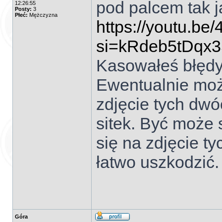
pod palcem tak j
12:26:55
Posty:
3
Płeć:
Mężczyzna
https://youtu.b
si=kRdeb5tDqx
Kasowałeś błęd
Ewentualnie może
zdjęcie tych dwó
sitek. Być może 
się na zdjęcie tyc
łatwo uszkodzić.
Góra