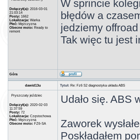
W sprincie kole
Dołączył(a):
2016-03-01
błędów a czasem
21:03:14
Posty:
1662
Lokalizacja:
Warka
jedziemy offroad 
Płeć:
Mężczyzna
Obecne moto:
Ready to
remont
Tak więc tu jest
Góra
dawid13u
Tytuł:
Re: Fz6 S2 diagnostyka układu ABS
Udało się. ABS 
Pryszczaty jeździec
Dołączył(a):
2020-02-03
11:37:59
Posty:
72
Lokalizacja:
Częstochowa
Zaworek wysłałem
Płeć:
Mężczyzna
Obecne moto:
FZ6-SA
Poskładałem pom