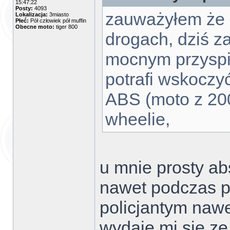
15:47:22
Posty:
4093
zauważyłem że 
Lokalizacja:
3miasto
Płeć:
Pół człowiek pół muffin
Obecne moto:
tiger 800
drogach, dziś 
mocnym przyspi
potrafi wskoczy
ABS (moto z 200
wheelie,
u mnie prosty ab
nawet podczas p
policjantym nawe
wydaje mi sie ze