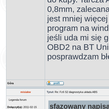
0,8mm, zalecan
jest mniej więce
program na wind
jeśli uda mi się
OBD2 na BT Uni
posprawdzam bł
Góra
misiakw
Tytuł:
Re: Fz6 S2 diagnostyka układu ABS
Legenda forum
sfazowany napisa
Dołączył(a):
2011-02-15