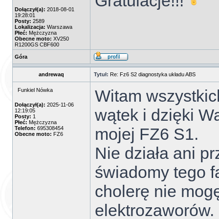
Gratulacje!!!
Dołączył(a):
2018-08-01
19:28:01
Posty:
2589
Lokalizacja:
Warszawa
Płeć:
Mężczyzna
Obecne moto:
XV250
R1200GS CBF600
Góra
andrewaq
Tytuł:
Re: Fz6 S2 diagnostyka układu ABS
Witam wszystkic
Funkiel Nówka
Dołączył(a):
2025-11-06
wątek i dzięki W
12:19:05
Posty:
1
Płeć:
Mężczyzna
mojej FZ6 S1.
Telefon:
695308454
Obecne moto:
FZ6
Nie działa ani pr
świadomy tego fa
cholerę nie mogę
elektrozaworów.