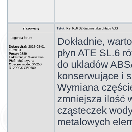
sfazowany
Tytuł:
Re: Fz6 S2 diagnostyka układu ABS
Dokładnie, warto
Legenda forum
Dołączył(a):
2018-08-01
płyn ATE SL.6 r
19:28:01
Posty:
2589
Lokalizacja:
Warszawa
do ukladów ABS
Płeć:
Mężczyzna
Obecne moto:
XV250
R1200GS CBF600
konserwujące i 
Wymiana częście
zmniejsza ilość 
cząsteczek wody
metalowych ele