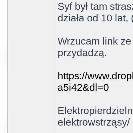
Syf był tam stra
działa od 10 lat,
Wrzucam link ze
przydadzą.
https://www.drop
a5i42&dl=0
Elektropierdziel
elektrowstrząsy/