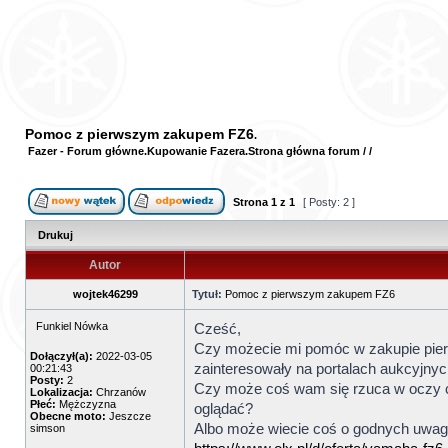
Pomoc z pierwszym zakupem FZ6
Fazer - Forum główne
Kupowanie Fazera
Strona główna forum
/
/
Strona
1
z
1
[ Posty: 2 ]
Drukuj
Autor
wojtek46299
Tytuł:
Pomoc z pierwszym zakupem FZ6
Funkiel Nówka
Cześć,
Czy możecie mi pomóc w zakupie pierw
Dołączył(a):
2022-03-05
zainteresowały na portalach aukcyjnyc
00:21:43
Posty:
2
Czy może coś wam się rzuca w oczy co
Lokalizacja:
Chrzanów
Płeć:
Mężczyzna
oglądać?
Obecne moto:
Jeszcze
Albo może wiecie coś o godnych uwag
simson