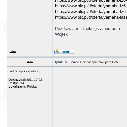
https://www.olx.pl/d/oferta/yamaha-fz6-
https://www.olx.pl/d/oferta/yamaha-fz6-
https://www.olx.pl/d/oferta/yamaha-fz6-
https://www.olx.pl/d/oferta/yamaha-faz
Pozdrawiam i dziękuję za pomoc ;)
Wojtek
Góra
Ada
Tytuł:
Re:
Pomoc z pierwszym zakupem FZ6
admin ręczy i poleca:)
Dołączył(a):
2011-10-03
Posty:
714
Lokalizacja:
Polska