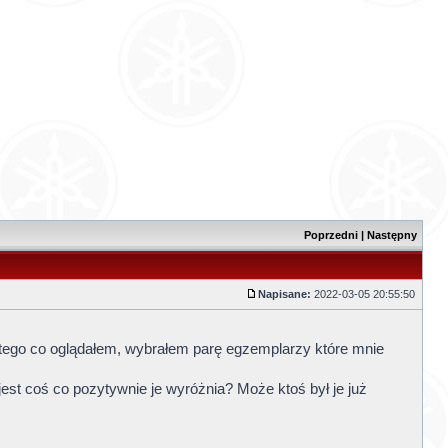
Poprzedni
|
Następny
Napisane:
2022-03-05 20:55:50
tego co oglądałem, wybrałem parę egzemplarzy które mnie
st coś co pozytywnie je wyróżnia? Może ktoś był je już