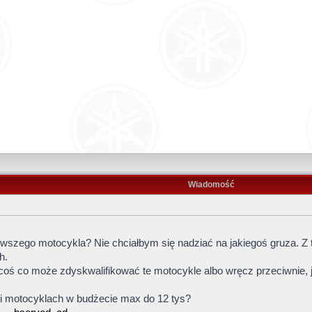
Wiadomość
szego motocykla? Nie chciałbym się nadziać na jakiegoś gruza. Z 
h.
ś co może zdyskwalifikować te motocykle albo wręcz przeciwnie, je
i motocyklach w budżecie max do 12 tys?