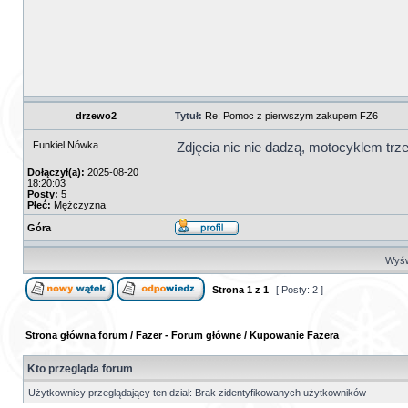
drzewo2
Tytuł:
Re: Pomoc z pierwszym zakupem FZ6
Funkiel Nówka
Zdjęcia nic nie dadzą, motocyklem trz
Dołączył(a):
2025-08-20
18:20:03
Posty:
5
Płeć:
Mężczyzna
Góra
Wyświ
Strona
1
z
1
[ Posty: 2 ]
Strona główna forum
/
Fazer - Forum główne
/
Kupowanie Fazera
Kto przegląda forum
Użytkownicy przeglądający ten dział: Brak zidentyfikowanych użytkowników