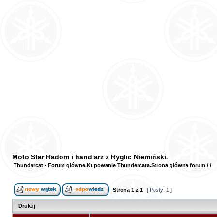
Moto Star Radom i handlarz z Ryglic Niemiński
Thundercat - Forum główne
Kupowanie Thundercata
Strona główna forum
/
/
Strona
1
z
1
[ Posty: 1 ]
Drukuj