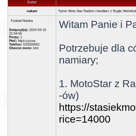
Autor
nakam
Tytuł:
Moto Star Radom i handlarz z Ryglic Niemińsk
Witam Panie i P
Funkiel Nówka
Dołączył(a):
2024-03-15
21:04:56
Posty:
1
Płeć:
Mężczyzna
Potrzebuje dla 
Telefon:
533255552
Obecne moto:
ktm
namiary;
1. MotoStar z Ra
-ów)
https://stasiekmo
rice=14000