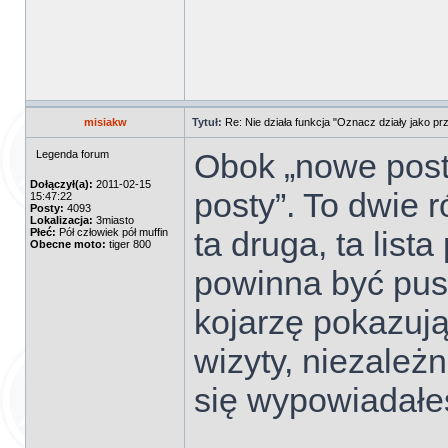
misiakw
Tytuł:
Re: Nie działa funkcja "Oznacz działy jako pr
Obok „nowe post
Legenda forum
Dołączył(a):
2011-02-15
posty”. To dwie r
15:47:22
Posty:
4093
Lokalizacja:
3miasto
ta druga, ta lis
Płeć:
Pół człowiek pół muffin
Obecne moto:
tiger 800
powinna być pust
kojarzę pokazują 
wizyty, niezależn
się wypowiadałe