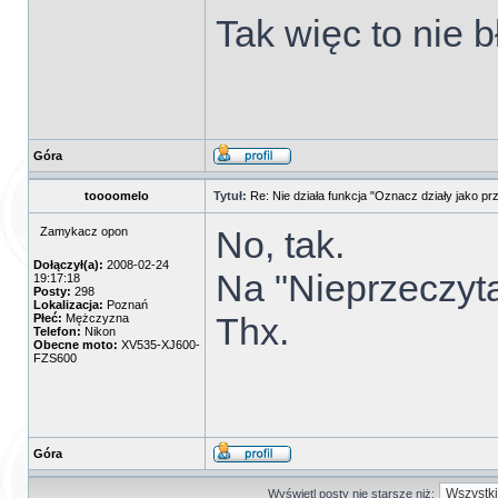
Tak więc to nie b
Góra
toooomelo
Tytuł:
Re: Nie działa funkcja "Oznacz działy jako pr
No, tak.
Zamykacz opon
Dołączył(a):
2008-02-24
Na "Nieprzeczyta
19:17:18
Posty:
298
Lokalizacja:
Poznań
Thx.
Płeć:
Mężczyzna
Telefon:
Nikon
Obecne moto:
XV535-XJ600-
FZS600
Góra
Wyświetl posty nie starsze niż: