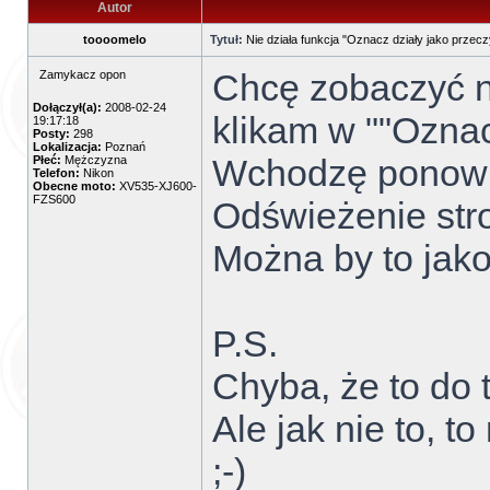
Autor
toooomelo
Tytuł:
Nie działa funkcja "Oznacz działy jako przecz
Chcę zobaczyć no
Zamykacz opon
Dołączył(a):
2008-02-24
klikam w ""Oznac
19:17:18
Posty:
298
Lokalizacja:
Poznań
Wchodzę ponowni
Płeć:
Mężczyzna
Telefon:
Nikon
Obecne moto:
XV535-XJ600-
FZS600
Odświeżenie stro
Można by to jako
P.S.
Chyba, że to do t
Ale jak nie to, t
;-)