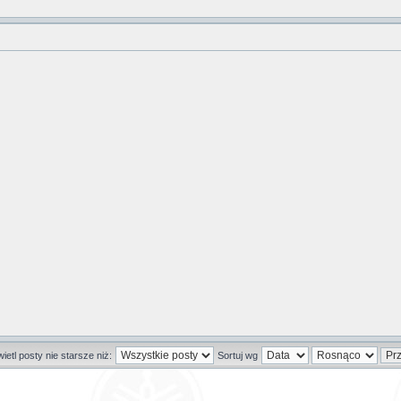
etl posty nie starsze niż:
Sortuj wg