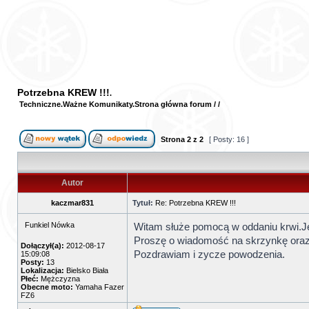
Potrzebna KREW !!!
Techniczne
Ważne Komunikaty
Strona główna forum
/
/
Strona
2
z
2
[ Posty: 16 ]
Autor
kaczmar831
Tytuł:
Re: Potrzebna KREW !!!
Funkiel Nówka
Witam służe pomocą w oddaniu krwi.
Proszę o wiadomość na skrzynkę oraz 
Dołączył(a):
2012-08-17
Pozdrawiam i zycze powodzenia.
15:09:08
Posty:
13
Lokalizacja:
Bielsko Biała
Płeć:
Mężczyzna
Obecne moto:
Yamaha Fazer
FZ6