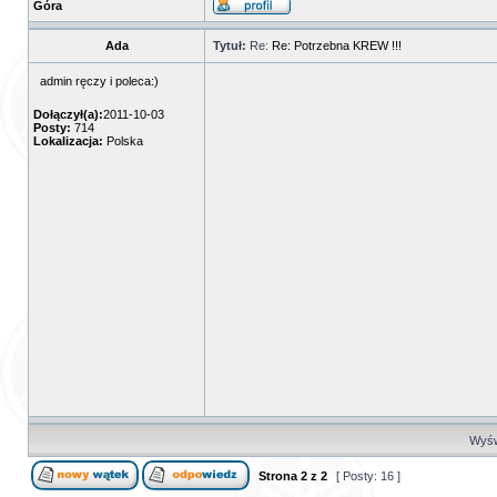
Góra
Ada
Tytuł:
Re:
Re: Potrzebna KREW !!!
admin ręczy i poleca:)
Dołączył(a):
2011-10-03
Posty:
714
Lokalizacja:
Polska
Wyświ
Strona
2
z
2
[ Posty: 16 ]