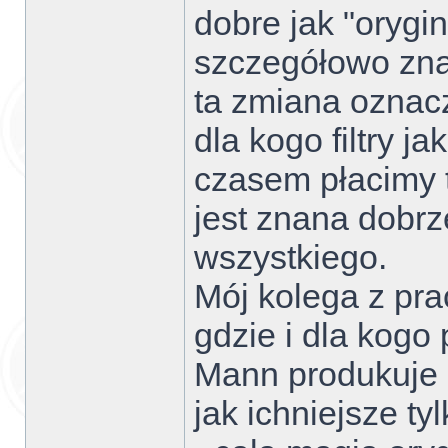
dobre jak "orygi
szczegółowo zn
ta zmiana oznacza
dla kogo filtry ja
czasem płacimy 
jest znana dobrz
wszystkiego.
Mój kolega z prac
gdzie i dla kogo
Mann produkuje d
jak ichniejsze t