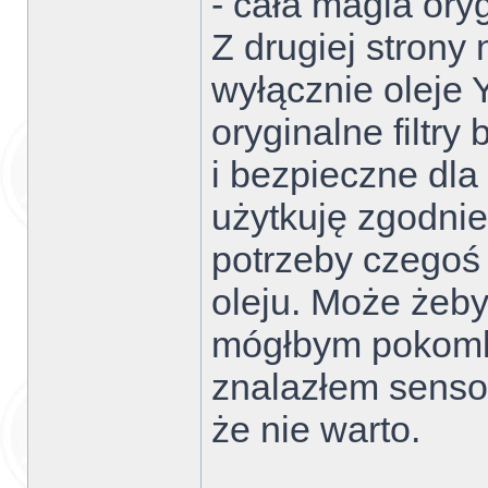
- cała magia oryg
Z drugiej strony
wyłącznie oleje
oryginalne filtr
i bezpieczne dla
użytkuję zgodni
potrzeby czegoś 
oleju. Może żeby
mógłbym pokomb
znalazłem sensow
że nie warto.