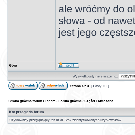
ale wróćmy do ol
słowa - od nawet 
jest jego częsts
Góra
Wyświetl posty nie starsze niż:
Strona
4
z
4
[ Posty: 51 ]
Strona główna forum
/
Tenere - Forum główne
/
Części i Akcesoria
Kto przegląda forum
Użytkownicy przeglądający ten dział: Brak zidentyfikowanych użytkowników