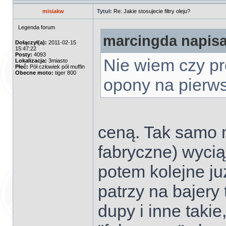
misiakw
Tytuł:
Re: Jakie stosujecie filtry oleju?
Legenda forum
marcingda napisał
Dołączył(a):
2011-02-15
15:47:22
Posty:
4093
Nie wiem czy pr
Lokalizacja:
3miasto
Płeć:
Pół człowiek pół muffin
Obecne moto:
tiger 800
opony na pierw
ceną. Tak samo m
fabryczne) wycią
potem kolejne ju
patrzy na bajery 
dupy i inne takie