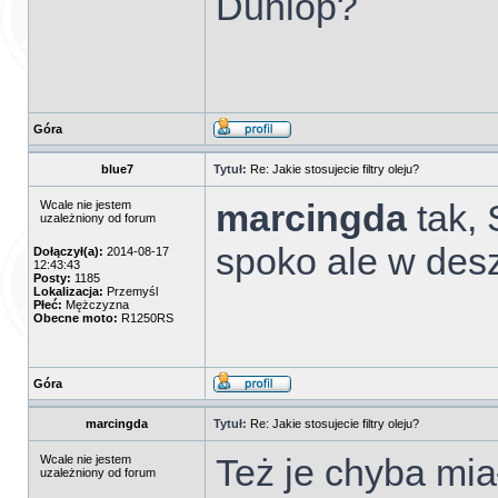
Dunlop?
Góra
blue7
Tytuł:
Re: Jakie stosujecie filtry oleju?
marcingda
tak,
Wcale nie jestem
uzależniony od forum
spoko ale w desz
Dołączył(a):
2014-08-17
12:43:43
Posty:
1185
Lokalizacja:
Przemyśl
Płeć:
Mężczyzna
Obecne moto:
R1250RS
Góra
marcingda
Tytuł:
Re: Jakie stosujecie filtry oleju?
Też je chyba mia
Wcale nie jestem
uzależniony od forum