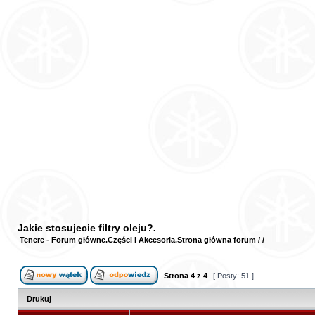
Jakie stosujecie filtry oleju?
Tenere - Forum główne
Części i Akcesoria
Strona główna forum
/
/
Strona
4
z
4
[ Posty: 51 ]
Drukuj