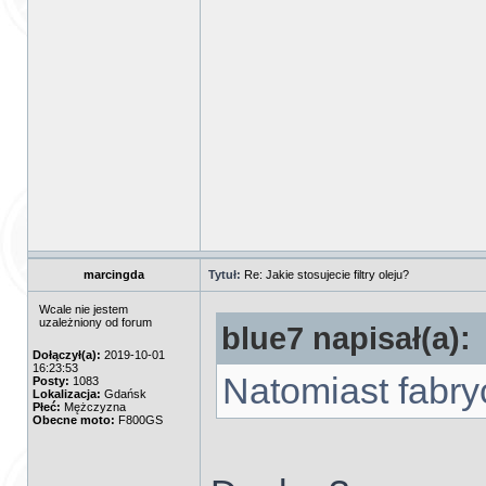
marcingda
Tytuł:
Re: Jakie stosujecie filtry oleju?
Wcale nie jestem
uzależniony od forum
blue7 napisał(a):
Dołączył(a):
2019-10-01
16:23:53
Natomiast fabr
Posty:
1083
Lokalizacja:
Gdańsk
Płeć:
Mężczyzna
Obecne moto:
F800GS