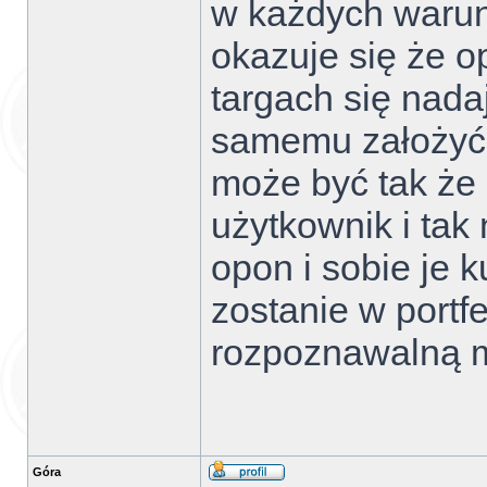
w każdych warun
okazuje się że o
targach się nada
samemu założyć ż
może być tak że 
użytkownik i tak 
opon i sobie je k
zostanie w portf
rozpoznawalną ma
Góra