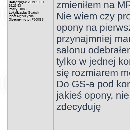
zmieniłem na M
Dołączył(a):
2019-10-01
16:23:53
Posty:
1083
Nie wiem czy pro
Lokalizacja:
Gdańsk
Płeć:
Mężczyzna
Obecne moto:
F800GS
opony na pierws
przynajmniej ma
salonu odebrałe
tylko w jednej kon
się rozmiarem mo
Do GS-a pod kon
jakieś opony, ni
zdecyduję