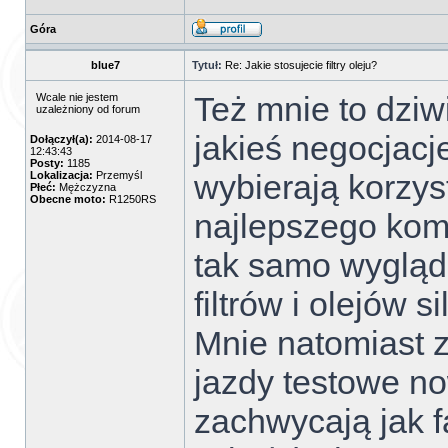
Góra
blue7
Tytuł:
Re: Jakie stosujecie filtry oleju?
Też mnie to dziw
Wcale nie jestem
uzależniony od forum
jakieś negocjacj
Dołączył(a):
2014-08-17
12:43:43
Posty:
1185
wybierają korzys
Lokalizacja:
Przemyśl
Płeć:
Mężczyzna
Obecne moto:
R1250RS
najlepszego kom
tak samo wygląd
filtrów i olejów s
Mnie natomiast z
jazdy testowe n
zachwycają jak f