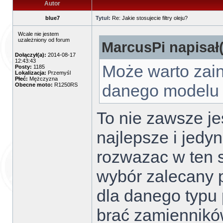
Autor
blue7
Tytuł:
Re: Jakie stosujecie filtry oleju?
Wcale nie jestem
uzależniony od forum
MarcusPi napisał(
Dołączył(a):
2014-08-17
12:43:43
Może warto zain
Posty:
1185
Lokalizacja:
Przemyśl
Płeć:
Mężczyzna
danego modelu 
Obecne moto:
R1250RS
To nie zawsze je
najlepsze i jedy
rozwazac w ten s
wybór zalecany 
dla danego typu
brać zamienników 