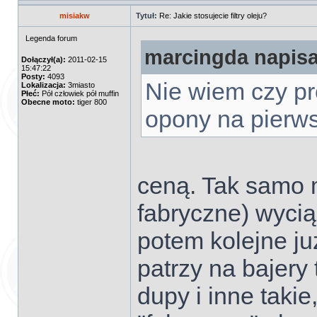
misiakw
Tytuł:
Re: Jakie stosujecie filtry oleju?
Legenda forum
marcingda napisał
Dołączył(a):
2011-02-15
15:47:22
Posty:
4093
Nie wiem czy pr
Lokalizacja:
3miasto
Płeć:
Pół człowiek pół muffin
Obecne moto:
tiger 800
opony na pierw
ceną. Tak samo m
fabryczne) wycią
potem kolejne ju
patrzy na bajery 
dupy i inne takie