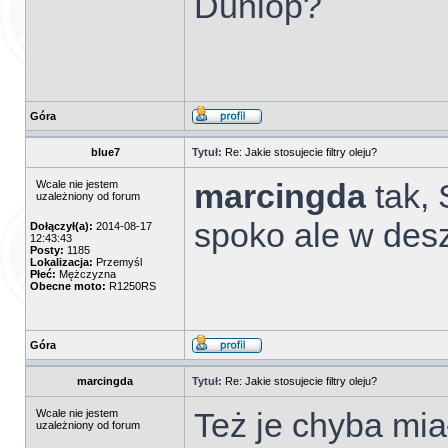
Dunlop?
Góra
blue7
Tytuł:
Re: Jakie stosujecie filtry oleju?
marcingda
tak,
Wcale nie jestem
uzależniony od forum
spoko ale w desz
Dołączył(a):
2014-08-17
12:43:43
Posty:
1185
Lokalizacja:
Przemyśl
Płeć:
Mężczyzna
Obecne moto:
R1250RS
Góra
marcingda
Tytuł:
Re: Jakie stosujecie filtry oleju?
Też je chyba mia
Wcale nie jestem
uzależniony od forum