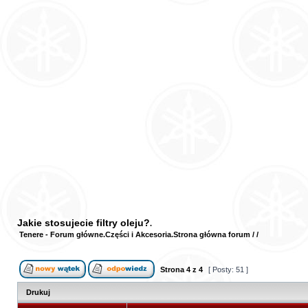
Jakie stosujecie filtry oleju?
Tenere - Forum główne
Części i Akcesoria
Strona główna forum
/
/
Strona
4
z
4
[ Posty: 51 ]
Drukuj