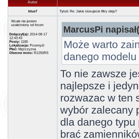
Autor
blue7
Tytuł:
Re: Jakie stosujecie filtry oleju?
Wcale nie jestem
uzależniony od forum
MarcusPi napisał(
Dołączył(a):
2014-08-17
12:43:43
Może warto zain
Posty:
1185
Lokalizacja:
Przemyśl
Płeć:
Mężczyzna
danego modelu 
Obecne moto:
R1250RS
To nie zawsze je
najlepsze i jedy
rozwazac w ten s
wybór zalecany 
dla danego typu
brać zamienników 