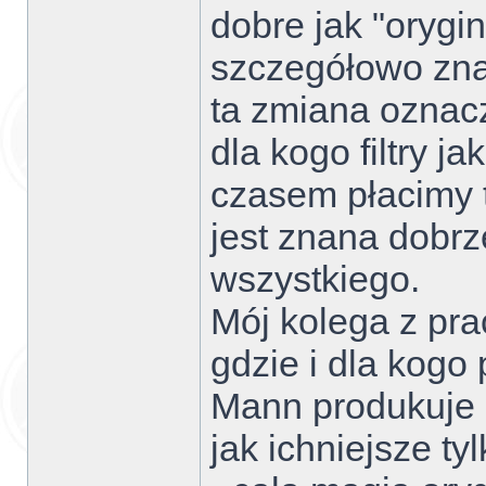
dobre jak "orygi
szczegółowo zn
ta zmiana oznacza
dla kogo filtry ja
czasem płacimy 
jest znana dobrz
wszystkiego.
Mój kolega z prac
gdzie i dla kogo
Mann produkuje d
jak ichniejsze t