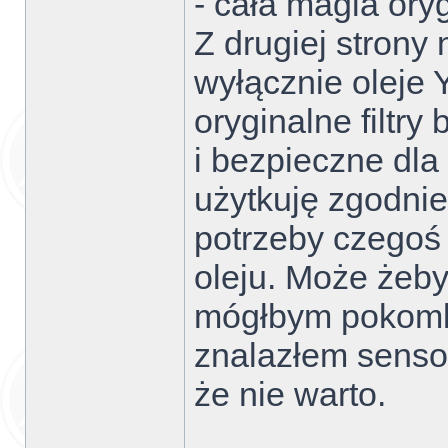
- cała magia oryg
Z drugiej strony
wyłącznie oleje
oryginalne filtr
i bezpieczne dla
użytkuję zgodni
potrzeby czegoś 
oleju. Może żeby
mógłbym pokomb
znalazłem sensow
że nie warto.