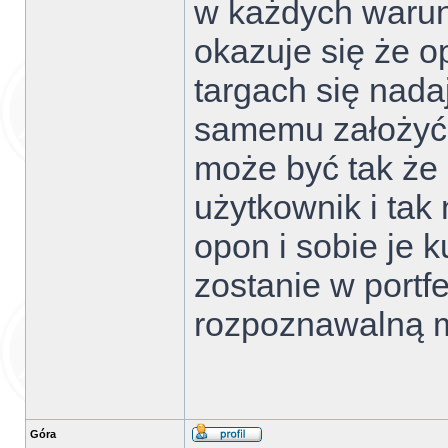
w każdych warun
okazuje się że o
targach się nada
samemu założyć ż
może być tak że 
użytkownik i tak 
opon i sobie je k
zostanie w portf
rozpoznawalną ma
Góra