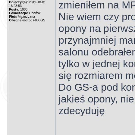
zmieniłem na M
Dołączył(a):
2019-10-01
16:23:53
Posty:
1083
Nie wiem czy pro
Lokalizacja:
Gdańsk
Płeć:
Mężczyzna
Obecne moto:
F800GS
opony na pierws
przynajmniej ma
salonu odebrałe
tylko w jednej kon
się rozmiarem mo
Do GS-a pod kon
jakieś opony, ni
zdecyduję