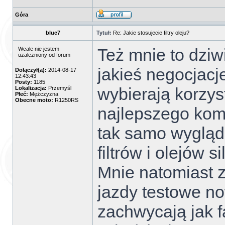
Góra
blue7
Tytuł:
Re: Jakie stosujecie filtry oleju?
Też mnie to dziw
Wcale nie jestem
uzależniony od forum
jakieś negocjacj
Dołączył(a):
2014-08-17
12:43:43
Posty:
1185
wybierają korzys
Lokalizacja:
Przemyśl
Płeć:
Mężczyzna
Obecne moto:
R1250RS
najlepszego kom
tak samo wygląd
filtrów i olejów s
Mnie natomiast z
jazdy testowe n
zachwycają jak f