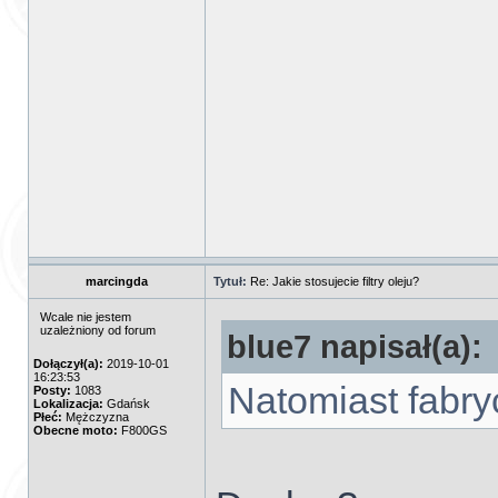
marcingda
Tytuł:
Re: Jakie stosujecie filtry oleju?
Wcale nie jestem
uzależniony od forum
blue7 napisał(a):
Dołączył(a):
2019-10-01
16:23:53
Natomiast fabr
Posty:
1083
Lokalizacja:
Gdańsk
Płeć:
Mężczyzna
Obecne moto:
F800GS