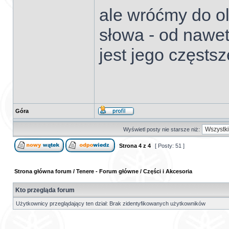
ale wróćmy do ol
słowa - od nawet 
jest jego częsts
Góra
Wyświetl posty nie starsze niż:
Strona
4
z
4
[ Posty: 51 ]
Strona główna forum
/
Tenere - Forum główne
/
Części i Akcesoria
Kto przegląda forum
Użytkownicy przeglądający ten dział: Brak zidentyfikowanych użytkowników