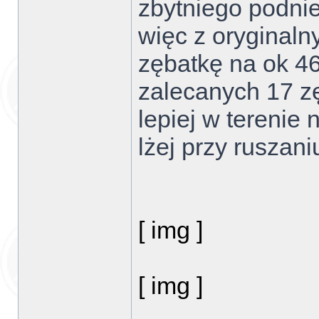
zbytniego podnie
więc z oryginal
zębatkę na ok 4
zalecanych 17 z
lepiej w terenie 
lżej przy ruszani
[ img ]
[ img ]