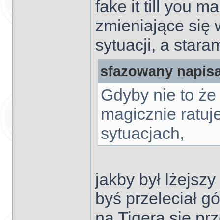
fake it till you 
zmieniające się 
sytuacji, a stara
sfazowany napisa
Gdyby nie to że g
magicznie ratuj
sytuacjach,
jakby był lżejszy
byś przeleciał gó
na Tigera się p