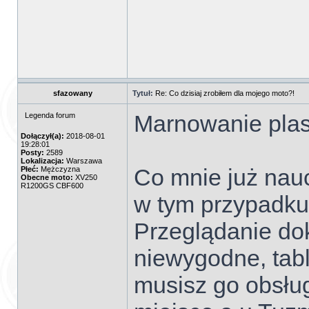
sfazowany
Tytuł:
Re: Co dzisiaj zrobiłem dla mojego moto?!
Marnowanie plas
Legenda forum
Dołączył(a):
2018-08-01
19:28:01
Posty:
2589
Lokalizacja:
Warszawa
Co mnie już nau
Płeć:
Mężczyzna
Obecne moto:
XV250
R1200GS CBF600
w tym przypadku
Przeglądanie dok
niewygodne, tabl
musisz go obsłu