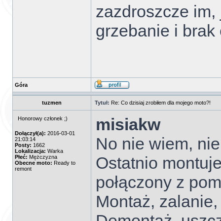
zazdroszcze im,
grzebanie i brak 
Góra
tuzmen
Tytuł:
Re: Co dzisiaj zrobiłem dla mojego moto?!
misiakw
Honorowy członek ;)
Dołączył(a):
2016-03-01
No nie wiem, ni
21:03:14
Posty:
1662
Lokalizacja:
Warka
Ostatnio montuje
Płeć:
Mężczyzna
Obecne moto:
Ready to
remont
połączony z pom
Montaż, zalanie, 
Demontaż, uszcz