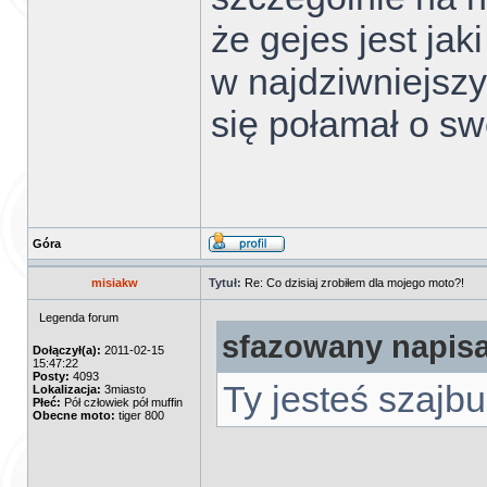
że gejes jest jak
w najdziwniejszy
się połamał o sw
Góra
misiakw
Tytuł:
Re: Co dzisiaj zrobiłem dla mojego moto?!
Legenda forum
sfazowany napisa
Dołączył(a):
2011-02-15
15:47:22
Posty:
4093
Ty jesteś szajb
Lokalizacja:
3miasto
Płeć:
Pół człowiek pół muffin
Obecne moto:
tiger 800