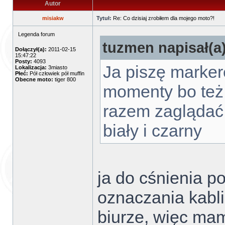
Autor
misiakw
Tytuł:
Re: Co dzisiaj zrobiłem dla mojego moto?!
Legenda forum
tuzmen napisał(a)
Dołączył(a):
2011-02-15
15:47:22
Posty:
4093
Ja piszę marker
Lokalizacja:
3miasto
Płeć:
Pół człowiek pół muffin
Obecne moto:
tiger 800
momenty bo też 
razem zaglądać
biały i czarny
ja do cśnienia 
oznaczania kabl
biurze, więc ma