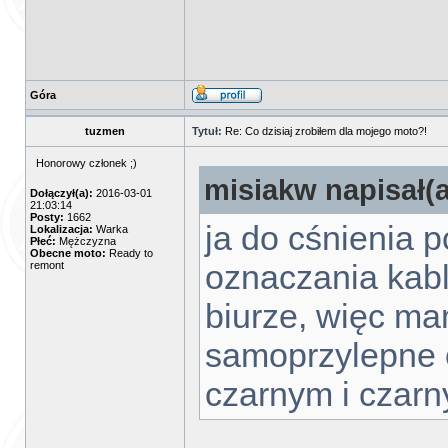
Góra
tuzmen
Tytuł:
Re: Co dzisiaj zrobiłem dla mojego moto?!
Honorowy członek ;)
misiakw napisał(a
Dołączył(a):
2016-03-01
21:03:14
Posty:
1662
ja do cśnienia
Lokalizacja:
Warka
Płeć:
Mężczyzna
Obecne moto:
Ready to
oznaczania kab
remont
biurze, więc m
samoprzylepne et
czarnym i czarn