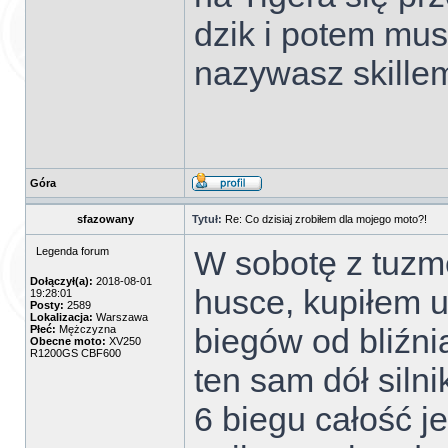
dzik i potem mus
nazywasz skille
Góra
sfazowany
Tytuł:
Re: Co dzisiaj zrobiłem dla mojego moto?!
W sobotę z tuzm
Legenda forum
Dołączył(a):
2018-08-01
husce, kupiłem 
19:28:01
Posty:
2589
Lokalizacja:
Warszawa
biegów od bliźn
Płeć:
Mężczyzna
Obecne moto:
XV250
R1200GS CBF600
ten sam dół siln
6 biegu całość j