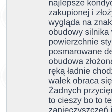
najlepsze kondycj
zakupionej i zło
wygląda na znak
obudowy silnika
powierzchnie st
posmarowane de
obudowa złożona
ręką ładnie chodz
wałek obraca si
Żadnych przycię
to cieszy bo to 
zanieczyszczeń 