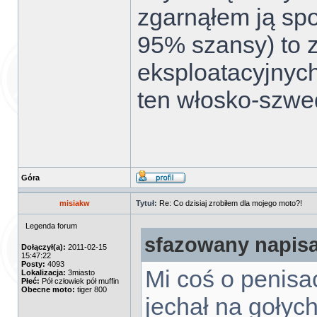
zgarnąłem ją spod
95% szansy) to 
eksploatacyjnyc
ten włosko-szwe
Góra
misiakw
Tytuł:
Re: Co dzisiaj zrobiłem dla mojego moto?!
Legenda forum
sfazowany napisa
Dołączył(a):
2011-02-15
15:47:22
Posty:
4093
Mi coś o penisac
Lokalizacja:
3miasto
Płeć:
Pół człowiek pół muffin
Obecne moto:
tiger 800
jechał na gołych