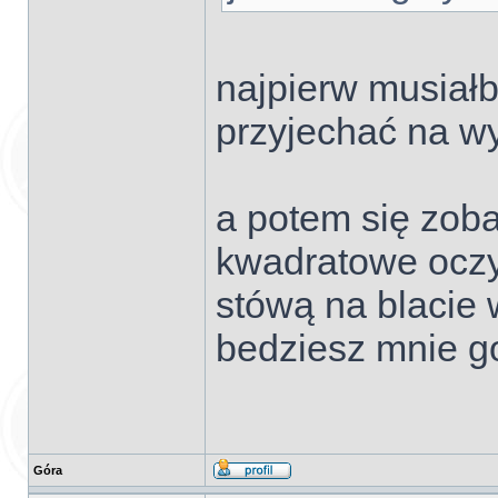
najpierw musiał
przyjechać na wy
a potem się zobac
kwadratowe oczy 
stówą na blacie 
bedziesz mnie go
Góra