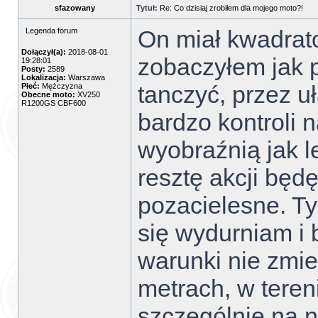
sfazowany
Tytuł:
Re: Co dzisiaj zrobiłem dla mojego moto?!
On miał kwadrat
Legenda forum
Dołączył(a):
2018-08-01
zobaczyłem jak p
19:28:01
Posty:
2589
Lokalizacja:
Warszawa
tanczyć, przez u
Płeć:
Mężczyzna
Obecne moto:
XV250
R1200GS CBF600
bardzo kontroli 
wyobraźnią jak l
resztę akcji bę
pozacielesne. Ty
się wydurniam i 
warunki nie zmien
metrach, w teren
szczególnie na n