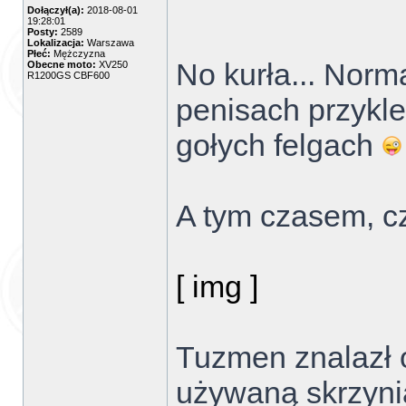
Dołączył(a):
2018-08-01
19:28:01
Posty:
2589
Lokalizacja:
Warszawa
Płeć:
Mężczyzna
No kurła... Norm
Obecne moto:
XV250
R1200GS CBF600
penisach przykle
gołych felgach
A tym czasem, c
[ img ]
Tuzmen znalazł 
używaną skrzynią