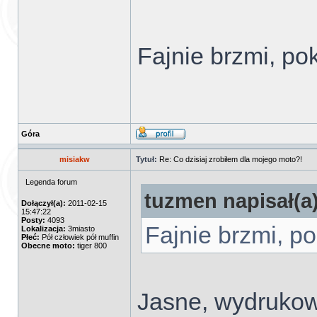
Fajnie brzmi, po
Góra
misiakw
Tytuł:
Re: Co dzisiaj zrobiłem dla mojego moto?!
Legenda forum
tuzmen napisał(a)
Dołączył(a):
2011-02-15
15:47:22
Posty:
4093
Fajnie brzmi, po
Lokalizacja:
3miasto
Płeć:
Pół człowiek pół muffin
Obecne moto:
tiger 800
Jasne, wydrukowa