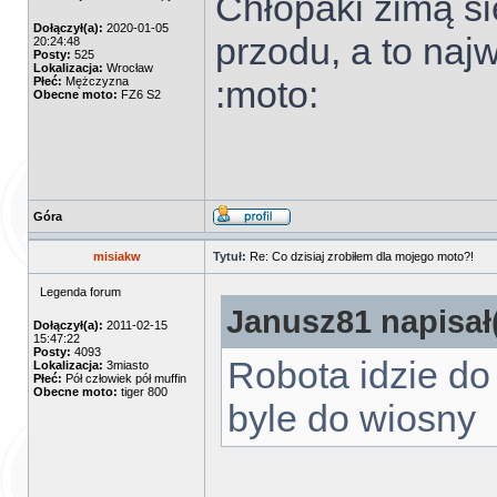
Chłopaki zimą si
Dołączył(a):
2020-01-05
przodu, a to naj
20:24:48
Posty:
525
Lokalizacja:
Wrocław
:moto:
Płeć:
Mężczyzna
Obecne moto:
FZ6 S2
Góra
misiakw
Tytuł:
Re: Co dzisiaj zrobiłem dla mojego moto?!
Legenda forum
Janusz81 napisał(
Dołączył(a):
2011-02-15
15:47:22
Posty:
4093
Robota idzie do 
Lokalizacja:
3miasto
Płeć:
Pół człowiek pół muffin
Obecne moto:
tiger 800
byle do wiosny