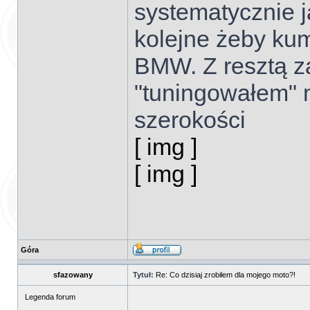
systematycznie j
kolejne żeby ku
BMW. Z resztą z
"tuningowałem" 
szerokości
[ img ]
[ img ]
Góra
sfazowany
Tytuł:
Re: Co dzisiaj zrobiłem dla mojego moto?!
Legenda forum