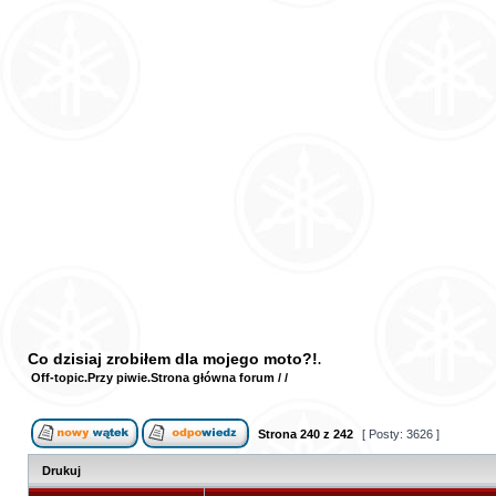
Co dzisiaj zrobiłem dla mojego moto?!
Off-topic
Przy piwie
Strona główna forum
/
/
Strona
240
z
242
[ Posty: 3626 ]
Drukuj